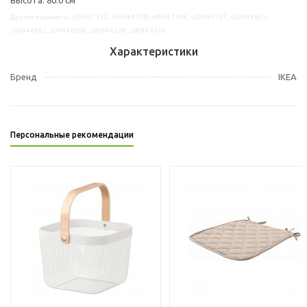
Другие варианты: s39447132, s49444798, s89447196, s29444761, s29446835,
s69444962, s09446054, s89444579, s89446776
Характеристики
Бренд
IKEA
Персональные рекомендации