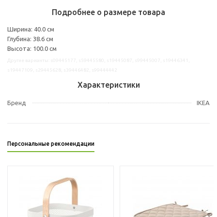
Подробнее о размере товара
Ширина: 40.0 см
Глубина: 38.6 см
Высота: 100.0 см
Другие варианты: s09445177, s59445580, s19445087, s99445007, s19446341,
s19447109, s29445628, s39446482, s99444442
Характеристики
Бренд
IKEA
Персональные рекомендации