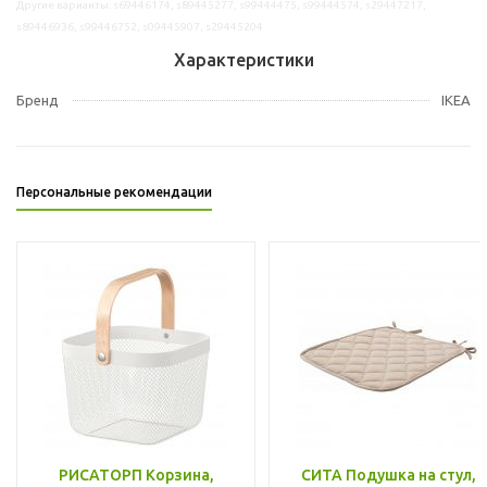
Другие варианты: s69446174, s89445277, s99444475, s99444574, s29447217,
s89446936, s99446752, s09445907, s29445204
Характеристики
Бренд
IKEA
Персональные рекомендации
РИСАТОРП Корзина,
СИТА Подушка на стул,