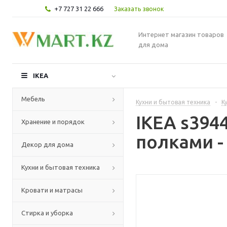
+7 727 31 22 666
Заказать звонок
Интернет магазин товаров
для дома
IKEA
Мебель
Кухни и бытовая техника
-
К
IKEA s39
Хранение и порядок
полками -
Декор для дома
Кухни и бытовая техника
Кровати и матрасы
Стирка и уборка