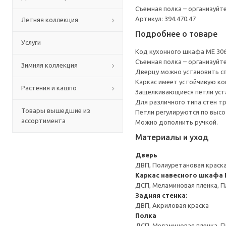
Съемная полка – организуйт
Артикул: 394.470.47
Летняя коллекция
Подробнее о товаре
Услуги
Код кухонного шкафа ME 30
Съемная полка – организуйт
Зимняя коллекция
Дверцу можно установить сп
Каркас имеет устойчивую ко
Растения и кашпо
Защелкивающиеся петли уста
Для различного типа стен т
Товары вышедшие из
Петли регулируются по высот
ассортимента
Можно дополнить ручкой.
Материалы и уход
Дверь
ДВП, Полиуретановая краска
Каркас навесного шкафа
ДСП, Меламиновая пленка, П
Задняя стенка:
ДВП, Акриловая краска
Полка
ДСП, Меламиновая пленка, П