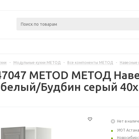
ухни
-
Модульные кухни МЕТОД
-
Все компоненты МЕТОД
-
Навесные
447047 METOD МЕТОД Наве
 белый/Будбин серый 40x
Нет в налич
УЮТ Астан
Новосибирс