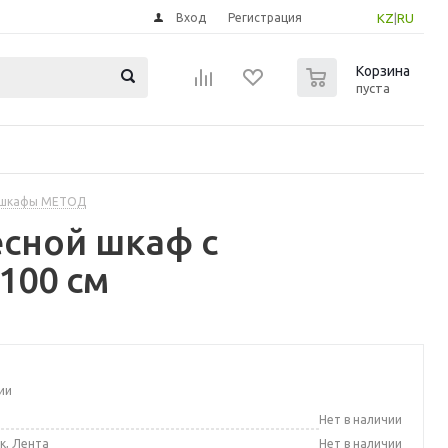
Вход
Регистрация
KZ
|
RU
0
Корзина
пуста
 шкафы МЕТОД
сной шкаф с
100 см
ии
а
Нет в наличии
к, Лента
Нет в наличии