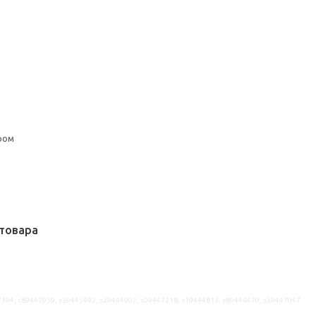
ром
товара
7394, s89447059, s39445492, s29444902, s09447218, s19444813, s89446470, s39447047