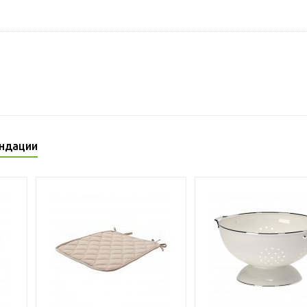
ндации