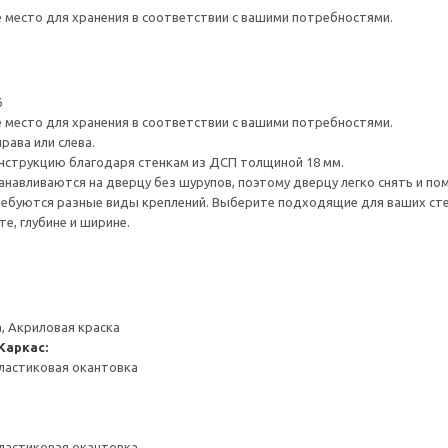
е место для хранения в соответствии с вашими потребностями.
6
е место для хранения в соответствии с вашими потребностями.
рава или слева.
нструкцию благодаря стенкам из ДСП толщиной 18 мм.
навливаются на дверцу без шурупов, поэтому дверцу легко снять и по
ребуются разные виды креплений. Выберите подходящие для ваших стен 
е, глубине и ширине.
, Акриловая краска
Каркас:
ластиковая окантовка
ластиковая окантовка