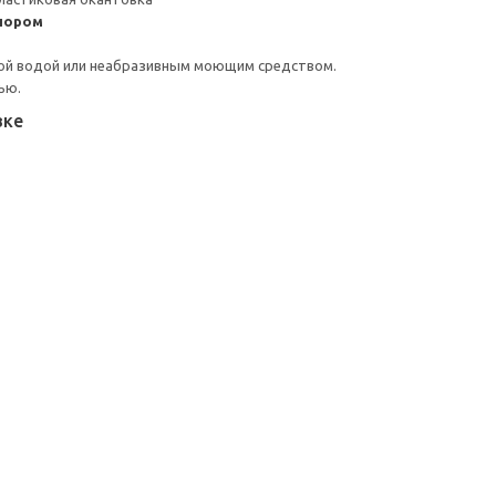
пором
ой водой или неабразивным моющим средством.
ью.
вке