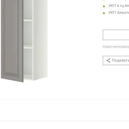
УЮТ в тц А
УЮТ Алмат
Наши менеджер
Поделит