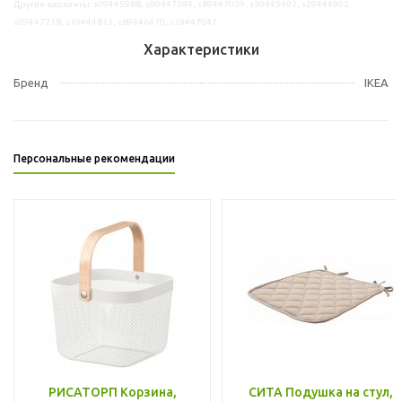
Другие варианты: s09445988, s99447394, s89447059, s39445492, s29444902,
s09447218, s19444813, s89446470, s39447047
Характеристики
Бренд
IKEA
Персональные рекомендации
РИСАТОРП Корзина,
СИТА Подушка на стул,