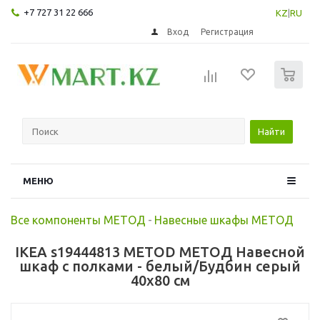
+7 727 31 22 666
KZ
|
RU
Вход
Регистрация
0
Найти
МЕНЮ
Все компоненты МЕТОД
-
Навесные шкафы МЕТОД
IKEA s19444813 METOD МЕТОД Навесной
шкаф с полками - белый/Будбин серый
40x80 см