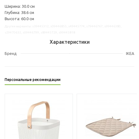
Ширина: 30.0 см
Глубина: 38.6 см
Высота: 60.0 см
Другие варианты: s39445312, s09446855, s49445774, s79446767, s99446380,
s29470632, s09446799, s89445729, s99445818
Характеристики
Бренд
IKEA
Персональные рекомендации