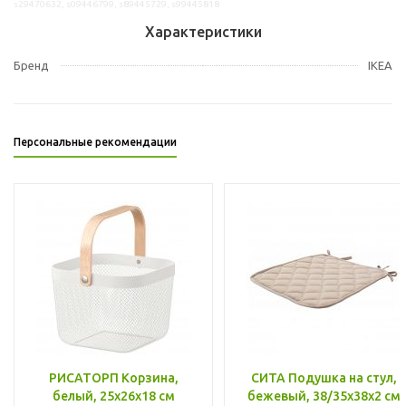
s29470632, s09446799, s89445729, s99445818
Характеристики
Бренд
IKEA
Персональные рекомендации
РИСАТОРП Корзина,
СИТА Подушка на стул,
белый, 25x26x18 см
бежевый, 38/35x38x2 см