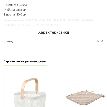
Ширина: 40.0 см
Глубина: 38.8 см
Высота: 80.0 см
Другие варианты: s39445312, s09446855, s49445774, s79446767, s99446380,
s29470632, s09446799, s89445729, s99445818
Характеристики
Бренд
IKEA
Персональные рекомендации