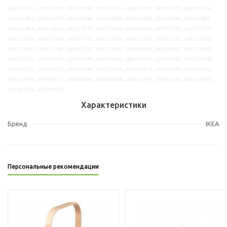
s39224792, s19224793, s99224794, s19225453, s89225261, s99300212, s99300226,
s59224847, s59326879, s39326880, s19326881, s99326882, s59326884, s09326891,
s69326893, s09326914, s09317537, s49317540, s49306834, s89317543, s19317546,
s19317626, s29317683, s49317743, s59312226, s99312229, s39312232, s69312235,
s49312241, s39312289, s69312297, s39312350, s19225066, s99225067, s39225169,
s69225257, s59225069, s59299946, s69299960, s89224935, s39333263, s29333268,
s69333271, s79333275, s59333281, s09333306, s99333316, s19333363, s19310069,
s39310073, s49310077, s69310081, s19306468, s89310141, s19310154, s49310195,
s19301102, s69301072
Характеристики
Бренд
IKEA
Персональные рекомендации