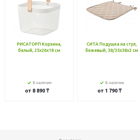
РИСАТОРП Корзина,
СИТА Подушка на стул,
белый, 25x26x18 см
бежевый, 38/35x38x2 см
В наличии
В наличии
от
8 890 ₸
от
1 790 ₸