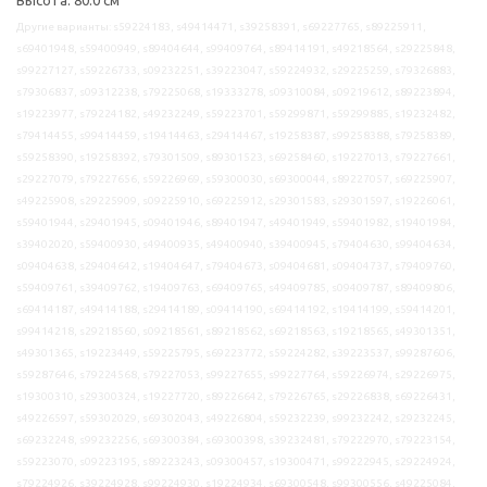
Другие варианты: s59224183, s49414471, s39258391, s69227765, s89225911,
s69401948, s59400949, s89404644, s99409764, s89414191, s49218564, s29225848,
s99227127, s59226733, s09232251, s39223047, s59224932, s29225259, s79326883,
s79306837, s09312238, s79225068, s19333278, s09310084, s09219612, s89223894,
s19223977, s79224182, s49232249, s59223701, s59299871, s59299885, s19232482,
s79414455, s99414459, s19414463, s29414467, s19258387, s99258388, s79258389,
s59258390, s19258392, s79301509, s89301523, s69258460, s19227013, s79227661,
s29227079, s79227656, s59226969, s59300030, s69300044, s89227057, s69225907,
s49225908, s29225909, s09225910, s69225912, s29301583, s29301597, s19226061,
s59401944, s29401945, s09401946, s89401947, s49401949, s59401982, s19401984,
s39402020, s59400930, s49400935, s49400940, s39400945, s79404630, s99404634,
s09404638, s29404642, s19404647, s79404673, s09404681, s09404737, s79409760,
s59409761, s39409762, s19409763, s69409765, s49409785, s09409787, s89409806,
s69414187, s49414188, s29414189, s09414190, s69414192, s19414199, s59414201,
s99414218, s29218560, s09218561, s89218562, s69218563, s19218565, s49301351,
s49301365, s19223449, s59225795, s69223772, s59224282, s39223537, s99287606,
s59287646, s79224568, s79227053, s99227655, s99227764, s59226974, s29226975,
s19300310, s29300324, s19227720, s89226642, s79226765, s29226838, s69226431,
s49226597, s59302029, s69302043, s49226804, s59232239, s99232242, s29232245,
s69232248, s99232256, s69300384, s69300398, s39232481, s79222970, s79223154,
s59223070, s09223195, s89223243, s09300457, s19300471, s99222945, s29224924,
s79224926, s39224928, s99224930, s19224934, s69300548, s99300556, s49225084,