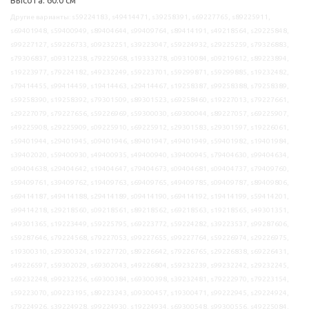
Другие варианты: s59224183, s49414471, s39258391, s69227765, s89225911,
s69401948, s59400949, s89404644, s99409764, s89414191, s49218564, s29225848,
s99227127, s59226733, s09232251, s39223047, s59224932, s29225259, s79326883,
s79306837, s09312238, s79225068, s19333278, s09310084, s09219612, s89223894,
s19223977, s79224182, s49232249, s59223701, s59299871, s59299885, s19232482,
s79414455, s99414459, s19414463, s29414467, s19258387, s99258388, s79258389,
s59258390, s19258392, s79301509, s89301523, s69258460, s19227013, s79227661,
s29227079, s79227656, s59226969, s59300030, s69300044, s89227057, s69225907,
s49225908, s29225909, s09225910, s69225912, s29301583, s29301597, s19226061,
s59401944, s29401945, s09401946, s89401947, s49401949, s59401982, s19401984,
s39402020, s59400930, s49400935, s49400940, s39400945, s79404630, s99404634,
s09404638, s29404642, s19404647, s79404673, s09404681, s09404737, s79409760,
s59409761, s39409762, s19409763, s69409765, s49409785, s09409787, s89409806,
s69414187, s49414188, s29414189, s09414190, s69414192, s19414199, s59414201,
s99414218, s29218560, s09218561, s89218562, s69218563, s19218565, s49301351,
s49301365, s19223449, s59225795, s69223772, s59224282, s39223537, s99287606,
s59287646, s79224568, s79227053, s99227655, s99227764, s59226974, s29226975,
s19300310, s29300324, s19227720, s89226642, s79226765, s29226838, s69226431,
s49226597, s59302029, s69302043, s49226804, s59232239, s99232242, s29232245,
s69232248, s99232256, s69300384, s69300398, s39232481, s79222970, s79223154,
s59223070, s09223195, s89223243, s09300457, s19300471, s99222945, s29224924,
s79224926, s39224928, s99224930, s19224934, s69300548, s99300556, s49225084,