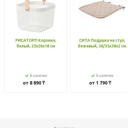
РИСАТОРП Корзина,
СИТА Подушка на стул,
белый, 25x26x18 см
бежевый, 38/35x38x2 см
В наличии
В наличии
от
8 890 ₸
от
1 790 ₸