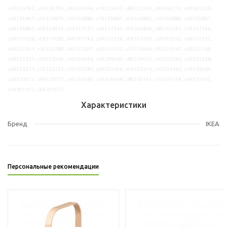
s39224792, s19224793, s99224794, s19225453, s89225261, s99300212, s99300226,
s59224847, s59326879, s39326880, s19326881, s99326882, s59326884, s09326891,
s69326893, s09326914, s09317537, s49317540, s49306834, s89317543, s19317546,
s19317626, s29317683, s49317743, s59312226, s99312229, s39312232, s69312235,
s49312241, s39312289, s69312297, s39312350, s19225066, s99225067, s39225169,
s69225257, s59225069, s59299946, s69299960, s89224935, s39333263, s29333268,
s69333271, s79333275, s59333281, s09333306, s99333316, s19333363, s19310069,
s39310073, s49310077, s69310081, s19306468, s89310141, s19310154, s49310195,
s19301102, s69301072
Характеристики
Бренд
IKEA
Персональные рекомендации