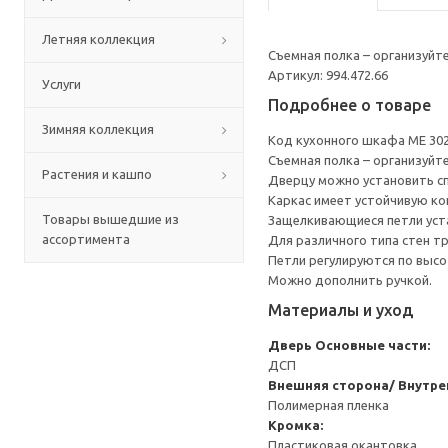
Летняя коллекция
Съемная полка – организуйт
Артикул: 994.472.66
Услуги
Подробнее о товаре
Зимняя коллекция
Код кухонного шкафа ME 30
Съемная полка – организуйт
Растения и кашпо
Дверцу можно установить сп
Каркас имеет устойчивую ко
Товары вышедшие из
Защелкивающиеся петли уста
ассортимента
Для различного типа стен т
Петли регулируются по высот
Можно дополнить ручкой.
Материалы и уход
Дверь
Основные части:
ДСП
Внешняя сторона/ Внутре
Полимерная пленка
Кромка:
Пластиковая окантовка