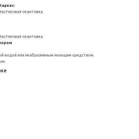
Каркас:
ластиковая окантовка
ластиковая окантовка
пором
ой водой или неабразивным моющим средством.
ью.
вке