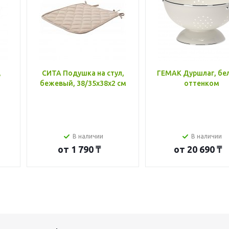
,
СИТА Подушка на стул,
ГЕМАК Дуршлаг, бе
бежевый, 38/35x38x2 см
оттенком
В наличии
В наличии
от
1 790 ₸
от
20 690 ₸