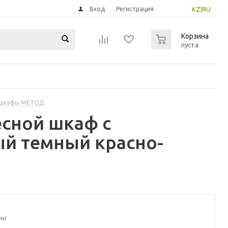
Вход
Регистрация
KZ
|
RU
0
Корзина
пуста
 шкафы МЕТОД
сной шкаф с
ый темный красно-
ии