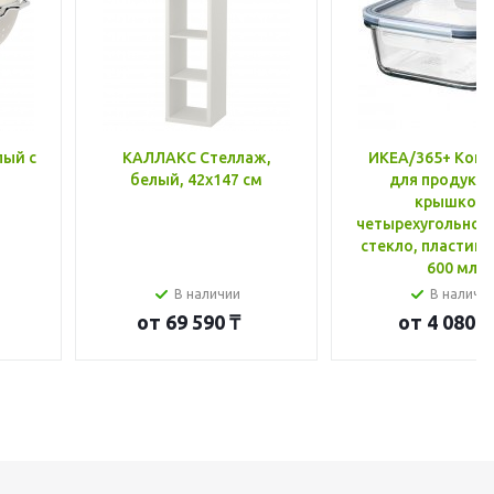
лый с
КАЛЛАКС Стеллаж,
ИКЕА/365+ Конт
белый, 42x147 см
для продукто
крышкой,
четырехугольной
стекло, пластик 
600 мл
В наличии
В наличи
от
69 590 ₸
от
4 080 ₸