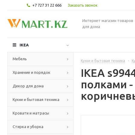
+7 727 31 22 666
Заказать звонок
Интернет магазин товаров
для дома
IKEA
Мебель
Кухни и бытовая техника
-
К
IKEA s99
Хранение и порядок
полками -
Декор для дома
коричневы
Кухни и бытовая техника
Кровати и матрасы
Стирка и уборка