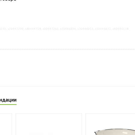
5010, s09447299, s89444758, s99447266, s59446834, s39446953, s59446612, s49446518
ндации