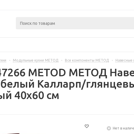
ухни
-
Модульные кухни МЕТОД
-
Все компоненты МЕТОД
-
Навесные
447266 METOD МЕТОД Наве
 белый Калларп/глянцев
й 40x60 см
Нет в налич