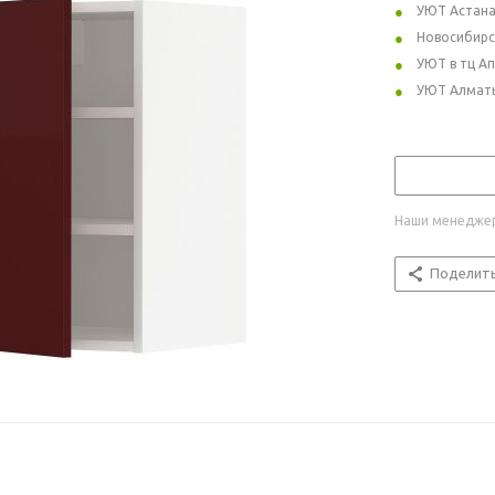
УЮТ Астан
Новосибирс
УЮТ в тц А
УЮТ Алмат
Наши менеджер
Поделит