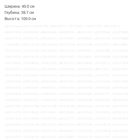
Ширина: 40.0 см
Глубина: 38.7 см
Высота: 100.0 см
Другие варианты: s59224183, s49414471, s39258391, s69227765, s89225911,
s69401948, s59400949, s89404644, s99409764, s89414191, s49218564, s29225848,
s99227127, s59226733, s09232251, s39223047, s59224932, s29225259, s79326883,
s79306837, s09312238, s79225068, s19333278, s09310084, s09219612, s89223894,
s19223977, s79224182, s49232249, s59223701, s59299871, s59299885, s19232482,
s79414455, s99414459, s19414463, s29414467, s19258387, s99258388, s79258389,
s59258390, s19258392, s79301509, s89301523, s69258460, s19227013, s79227661,
s29227079, s79227656, s59226969, s59300030, s69300044, s89227057, s69225907,
s49225908, s29225909, s09225910, s69225912, s29301583, s29301597, s19226061,
s59401944, s29401945, s09401946, s89401947, s49401949, s59401982, s19401984,
s39402020, s59400930, s49400935, s49400940, s39400945, s79404630, s99404634,
s09404638, s29404642, s19404647, s79404673, s09404681, s09404737, s79409760,
s59409761, s39409762, s19409763, s69409765, s49409785, s09409787, s89409806,
s69414187, s49414188, s29414189, s09414190, s69414192, s19414199, s59414201,
s99414218, s29218560, s09218561, s89218562, s69218563, s19218565, s49301351,
s49301365, s19223449, s59225795, s69223772, s59224282, s39223537, s99287606,
s59287646, s79224568, s79227053, s99227655, s99227764, s59226974, s29226975,
s19300310, s29300324, s19227720, s89226642, s79226765, s29226838, s69226431,
s49226597, s59302029, s69302043, s49226804, s59232239, s99232242, s29232245,