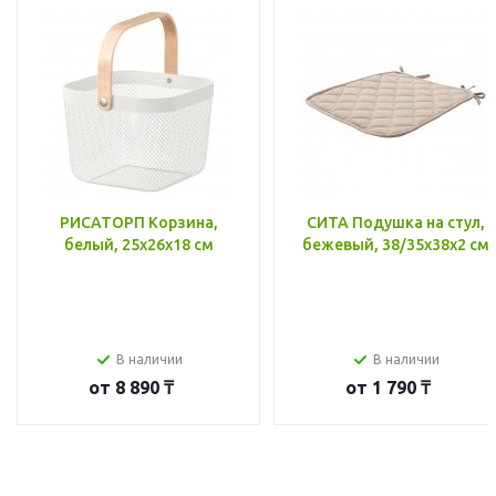
РИСАТОРП Корзина,
СИТА Подушка на стул,
белый, 25x26x18 см
бежевый, 38/35x38x2 см
В наличии
В наличии
от
8 890 ₸
от
1 790 ₸