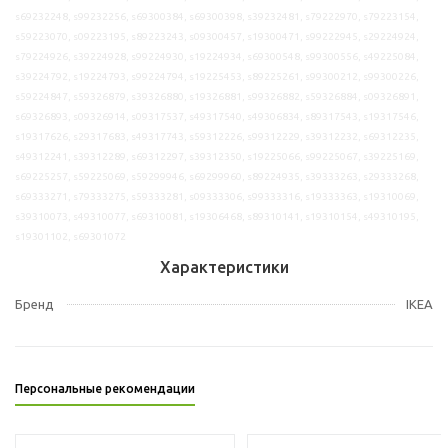
s69232248, s99232256, s69300384, s69300398, s39232481, s79222970, s79223154,
s59223070, s09223195, s89223243, s09300457, s19300471, s99222945, s29224924,
s79224926, s39224928, s99224930, s19224934, s69300548, s99300556, s49225084,
s39224792, s19224793, s99224794, s19225453, s89225261, s99300212, s99300226,
s59224847, s59326879, s39326880, s19326881, s99326882, s59326884, s09326891,
s69326893, s09326914, s09317537, s49317540, s49306834, s89317543, s19317546,
s19317626, s29317683, s49317743, s59312226, s99312229, s39312232, s69312235,
s49312241, s39312289, s69312297, s39312350, s19225066, s99225067, s39225169,
s69225257, s59225069, s59299946, s69299960, s89224935, s39333263, s29333268,
s69333271, s79333275, s59333281, s09333306, s99333316, s19333363, s19310069,
s39310073, s49310077, s69310081, s19306468, s89310141, s19310154, s49310195,
s19301102, s69301072
Характеристики
Бренд
IKEA
Персональные рекомендации