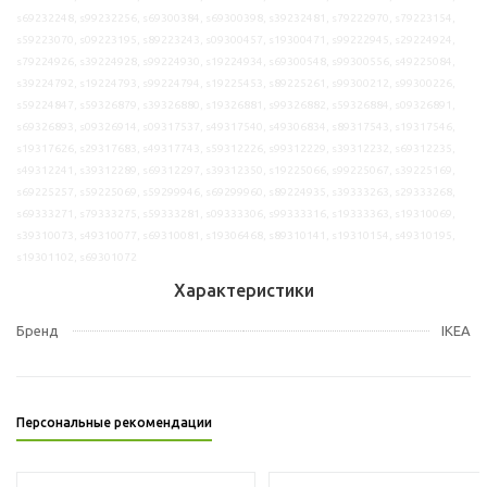
s69232248, s99232256, s69300384, s69300398, s39232481, s79222970, s79223154,
s59223070, s09223195, s89223243, s09300457, s19300471, s99222945, s29224924,
s79224926, s39224928, s99224930, s19224934, s69300548, s99300556, s49225084,
s39224792, s19224793, s99224794, s19225453, s89225261, s99300212, s99300226,
s59224847, s59326879, s39326880, s19326881, s99326882, s59326884, s09326891,
s69326893, s09326914, s09317537, s49317540, s49306834, s89317543, s19317546,
s19317626, s29317683, s49317743, s59312226, s99312229, s39312232, s69312235,
s49312241, s39312289, s69312297, s39312350, s19225066, s99225067, s39225169,
s69225257, s59225069, s59299946, s69299960, s89224935, s39333263, s29333268,
s69333271, s79333275, s59333281, s09333306, s99333316, s19333363, s19310069,
s39310073, s49310077, s69310081, s19306468, s89310141, s19310154, s49310195,
s19301102, s69301072
Характеристики
Бренд
IKEA
Персональные рекомендации