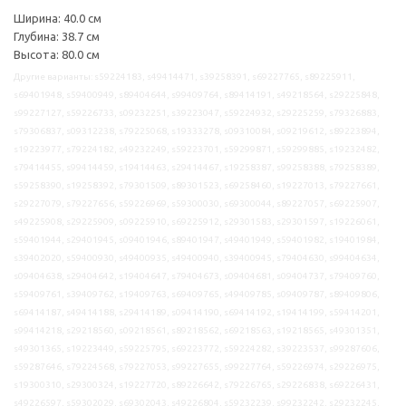
Ширина: 40.0 см
Глубина: 38.7 см
Высота: 80.0 см
Другие варианты: s59224183, s49414471, s39258391, s69227765, s89225911,
s69401948, s59400949, s89404644, s99409764, s89414191, s49218564, s29225848,
s99227127, s59226733, s09232251, s39223047, s59224932, s29225259, s79326883,
s79306837, s09312238, s79225068, s19333278, s09310084, s09219612, s89223894,
s19223977, s79224182, s49232249, s59223701, s59299871, s59299885, s19232482,
s79414455, s99414459, s19414463, s29414467, s19258387, s99258388, s79258389,
s59258390, s19258392, s79301509, s89301523, s69258460, s19227013, s79227661,
s29227079, s79227656, s59226969, s59300030, s69300044, s89227057, s69225907,
s49225908, s29225909, s09225910, s69225912, s29301583, s29301597, s19226061,
s59401944, s29401945, s09401946, s89401947, s49401949, s59401982, s19401984,
s39402020, s59400930, s49400935, s49400940, s39400945, s79404630, s99404634,
s09404638, s29404642, s19404647, s79404673, s09404681, s09404737, s79409760,
s59409761, s39409762, s19409763, s69409765, s49409785, s09409787, s89409806,
s69414187, s49414188, s29414189, s09414190, s69414192, s19414199, s59414201,
s99414218, s29218560, s09218561, s89218562, s69218563, s19218565, s49301351,
s49301365, s19223449, s59225795, s69223772, s59224282, s39223537, s99287606,
s59287646, s79224568, s79227053, s99227655, s99227764, s59226974, s29226975,
s19300310, s29300324, s19227720, s89226642, s79226765, s29226838, s69226431,
s49226597, s59302029, s69302043, s49226804, s59232239, s99232242, s29232245,