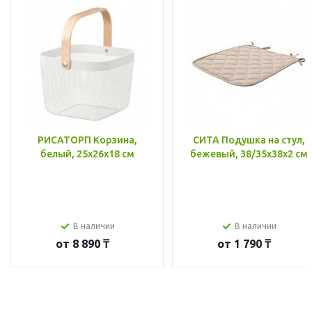
РИСАТОРП Корзина,
СИТА Подушка на стул,
белый, 25x26x18 см
бежевый, 38/35x38x2 см
В наличии
В наличии
от
8 890 ₸
от
1 790 ₸