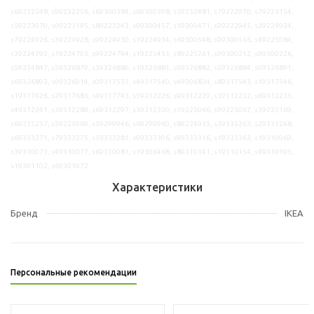
s69232248, s99232256, s69300384, s69300398, s39232481, s79222970, s79223154,
s59223070, s09223195, s89223243, s09300457, s19300471, s99222945, s29224924,
s79224926, s39224928, s99224930, s19224934, s69300548, s99300556, s49225084,
s39224792, s19224793, s99224794, s19225453, s89225261, s99300212, s99300226,
s59224847, s59326879, s39326880, s19326881, s99326882, s59326884, s09326891,
s69326893, s09326914, s09317537, s49317540, s49306834, s89317543, s19317546,
s19317626, s29317683, s49317743, s59312226, s99312229, s39312232, s69312235,
s49312241, s39312289, s69312297, s39312350, s19225066, s99225067, s39225169,
s69225257, s59225069, s59299946, s69299960, s89224935, s39333263, s29333268,
s69333271, s79333275, s59333281, s09333306, s99333316, s19333363, s19310069,
s39310073, s49310077, s69310081, s19306468, s89310141, s19310154, s49310195,
s19301102, s69301072
Характеристики
Бренд
IKEA
Персональные рекомендации