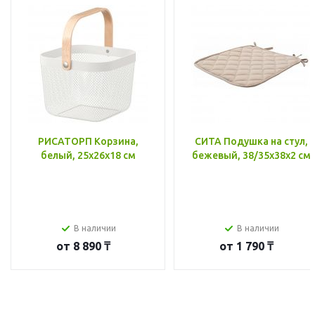
РИСАТОРП Корзина,
СИТА Подушка на стул,
белый, 25x26x18 см
бежевый, 38/35x38x2 см
В наличии
В наличии
от
8 890 ₸
от
1 790 ₸