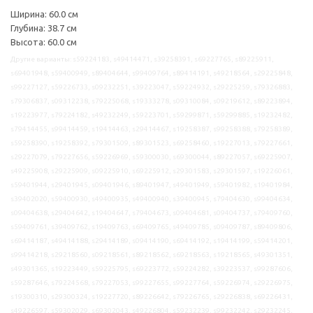
Ширина: 60.0 см
Глубина: 38.7 см
Высота: 60.0 см
Другие варианты: s59224183, s49414471, s39258391, s69227765, s89225911,
s69401948, s59400949, s89404644, s99409764, s89414191, s49218564, s29225848,
s99227127, s59226733, s09232251, s39223047, s59224932, s29225259, s79326883,
s79306837, s09312238, s79225068, s19333278, s09310084, s09219612, s89223894,
s19223977, s79224182, s49232249, s59223701, s59299871, s59299885, s19232482,
s79414455, s99414459, s19414463, s29414467, s19258387, s99258388, s79258389,
s59258390, s19258392, s79301509, s89301523, s69258460, s19227013, s79227661,
s29227079, s79227656, s59226969, s59300030, s69300044, s89227057, s69225907,
s49225908, s29225909, s09225910, s69225912, s29301583, s29301597, s19226061,
s59401944, s29401945, s09401946, s89401947, s49401949, s59401982, s19401984,
s39402020, s59400930, s49400935, s49400940, s39400945, s79404630, s99404634,
s09404638, s29404642, s19404647, s79404673, s09404681, s09404737, s79409760,
s59409761, s39409762, s19409763, s69409765, s49409785, s09409787, s89409806,
s69414187, s49414188, s29414189, s09414190, s69414192, s19414199, s59414201,
s99414218, s29218560, s09218561, s89218562, s69218563, s19218565, s49301351,
s49301365, s19223449, s59225795, s69223772, s59224282, s39223537, s99287606,
s59287646, s79224568, s79227053, s99227655, s99227764, s59226974, s29226975,
s19300310, s29300324, s19227720, s89226642, s79226765, s29226838, s69226431,
s49226597, s59302029, s69302043, s49226804, s59232239, s99232242, s29232245,