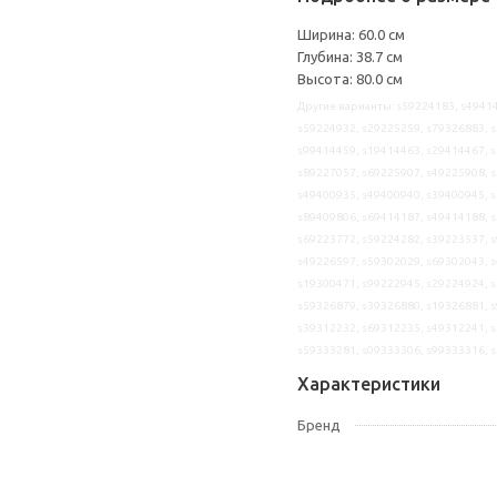
Ширина: 60.0 см
Глубина: 38.7 см
Высота: 80.0 см
Другие варианты: s59224183, s49414
s59224932, s29225259, s79326883, s
s99414459, s19414463, s29414467, s
s89227057, s69225907, s49225908, s
s49400935, s49400940, s39400945, s
s89409806, s69414187, s49414188, s
s69223772, s59224282, s39223537, s
s49226597, s59302029, s69302043, s
s19300471, s99222945, s29224924, s
s59326879, s39326880, s19326881, s
s39312232, s69312235, s49312241, s
s59333281, s09333306, s99333316, 
Характеристики
Бренд