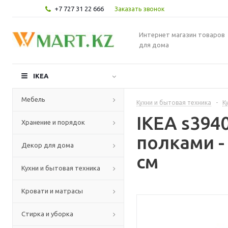
+7 727 31 22 666
Заказать звонок
Интернет магазин товаров
для дома
IKEA
Мебель
Кухни и бытовая техника
-
К
IKEA s39
Хранение и порядок
полками -
Декор для дома
см
Кухни и бытовая техника
Кровати и матрасы
Стирка и уборка