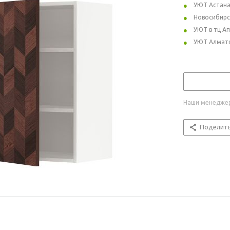
УЮТ Астан
Новосибирс
УЮТ в тц А
УЮТ Алмат
Наши менеджер
Поделит