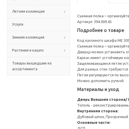
Летняя коллекция
Съемная полка – организуйт
Артикул: 394.009.45
Услуги
Подробнее о товаре
Зимняя коллекция
Код кухонного шкафа ME 30
Съемная полка – организуйт
Растения и кашпо
Дверцу можно установить сп
Каркас имеет устойчивую ко
Товары вышедшие из
Защелкивающиеся петли уста
ассортимента
Для разных стен требуются 
Петли регулируются по высот
Можно дополнить ручкой.
Материалы и уход
Дверь
Внешняя сторона/ 
Тополь - реконструированн
Внутренняя сторона:
Дубовый шпон, Прозрачный 
Основные части:
ДСП