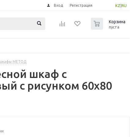
Вход
Регистрация
KZ
|
RU
0
Корзина
пуста
 шкафы МЕТОД
сной шкаф с
ый с рисунком 60x80
ии