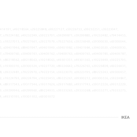
9414191, s49218564, s29225848, s99227127, s59226733, s09232251, s39223047,
7, s79224182, s49232249, s59223701, s59299871, s59299885, s19232482, s79414455,
0, s19227013, s79227661, s29227079, s79227656, s59226969, s59300030, s69300044,
5, s09401946, s89401947, s49401949, s59401982, s19401984, s39402020, s59400930,
7, s79409760, s59409761, s39409762, s19409763, s69409765, s49409785, s09409787,
1, s89218562, s69218563, s19218565, s49301351, s49301365, s19223449, s59225795,
5, s19300310, s29300324, s19227720, s89226642, s79226765, s29226838, s69226431,
8, s39232481, s79222970, s79223154, s59223070, s09223195, s89223243, s09300457,
2, s19224793, s99224794, s19225453, s89225261, s99300212, s99300226, s59224847,
4, s89317543, s19317546, s19317626, s29317683, s49317743, s59312226, s99312229,
9, s59299946, s69299960, s89224935, s39333263, s29333268, s69333271, s79333275,
4, s49310195, s19301102, s69301072
IKEA