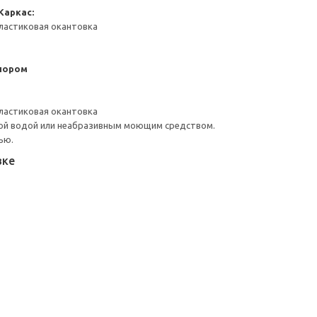
Каркас:
ластиковая окантовка
пором
ластиковая окантовка
ой водой или неабразивным моющим средством.
ью.
вке