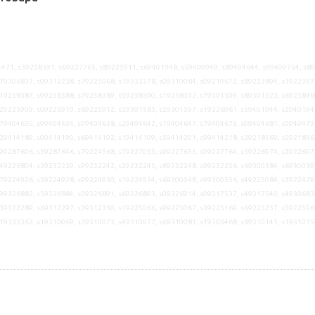
471, s39258391, s69227765, s89225911, s69401948, s59400949, s89404644, s99409764, s8
79306837, s09312238, s79225068, s19333278, s09310084, s09219612, s89223894, s1922397
19258387, s99258388, s79258389, s59258390, s19258392, s79301509, s89301523, s6925846
29225909, s09225910, s69225912, s29301583, s29301597, s19226061, s59401944, s2940194
79404630, s99404634, s09404638, s29404642, s19404647, s79404673, s09404681, s0940473
29414189, s09414190, s69414192, s19414199, s59414201, s99414218, s29218560, s0921856
99287606, s59287646, s79224568, s79227053, s99227655, s99227764, s59226974, s2922697
49226804, s59232239, s99232242, s29232245, s69232248, s99232256, s69300384, s6930039
79224926, s39224928, s99224930, s19224934, s69300548, s99300556, s49225084, s3922479
99326882, s59326884, s09326891, s69326893, s09326914, s09317537, s49317540, s4930683
39312289, s69312297, s39312350, s19225066, s99225067, s39225169, s69225257, s5922506
s19333363, s19310069, s39310073, s49310077, s69310081, s19306468, s89310141, s1931015