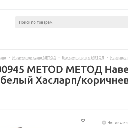
ухни
-
Модульные кухни МЕТОД
-
Все компоненты МЕТОД
-
Навесные
400945 METOD МЕТОД Наве
 белый Хасларп/коричнев
Нет в налич