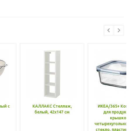
лый с
КАЛЛАКС Стеллаж,
ИКЕА/365+ Конт
белый, 42x147 см
для продукто
крышкой,
четырехугольной
стекло, пластик 