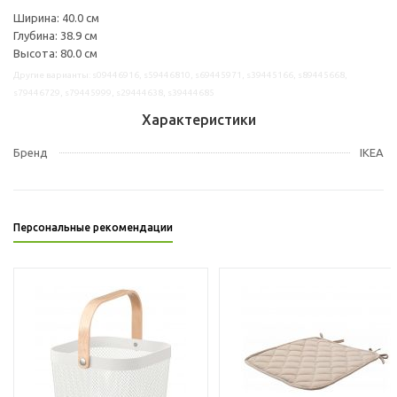
Ширина: 40.0 см
Глубина: 38.9 см
Высота: 80.0 см
Другие варианты: s09446916, s59446810, s69445971, s39445166, s89445668,
s79446729, s79445999, s29444638, s39444685
Характеристики
Бренд
IKEA
Персональные рекомендации