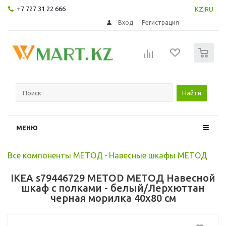
+7 727 31 22 666
KZ
|
RU
Вход
Регистрация
0
Найти
МЕНЮ
Все компоненты МЕТОД
-
Навесные шкафы МЕТОД
IKEA s79446729 METOD МЕТОД Навесной
шкаф с полками - белый/Лерхюттан
черная морилка 40x80 см