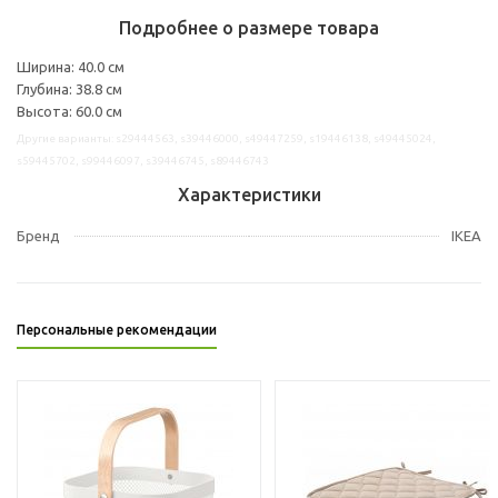
Подробнее о размере товара
Ширина: 40.0 см
Глубина: 38.8 см
Высота: 60.0 см
Другие варианты: s29444563, s39446000, s49447259, s19446138, s49445024,
s59445702, s99446097, s39446745, s89446743
Характеристики
Бренд
IKEA
Персональные рекомендации