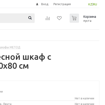
Вход
Регистрация
KZ
|
RU
0
Корзина
пуста
 шкафы МЕТОД
сной шкаф с
0x80 см
ии
а
Нет в наличии
к, Лента
Нет в наличии