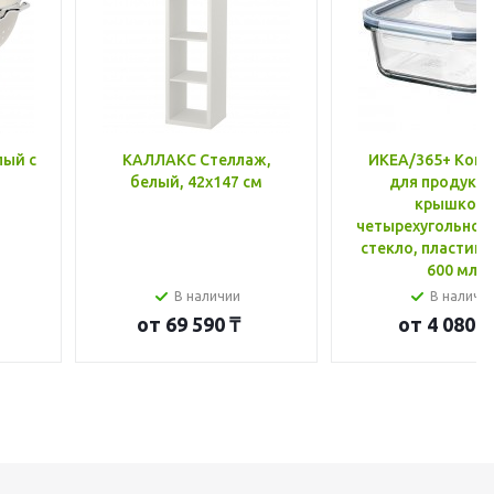
лый с
КАЛЛАКС Стеллаж,
ИКЕА/365+ Конт
белый, 42x147 см
для продукто
крышкой,
четырехугольной
стекло, пластик 
600 мл
В наличии
В наличи
от
69 590 ₸
от
4 080 ₸