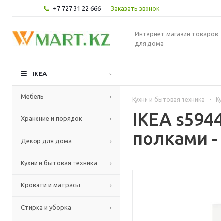
+7 727 31 22 666
Заказать звонок
Интернет магазин товаров
для дома
IKEA
Мебель
Кухни и бытовая техника
-
К
IKEA s59
Хранение и порядок
полками -
Декор для дома
Кухни и бытовая техника
Кровати и матрасы
Стирка и уборка