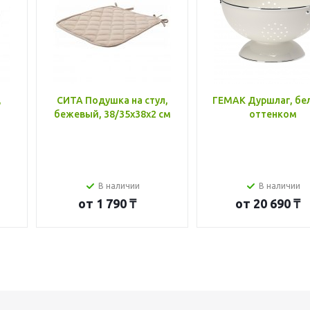
,
СИТА Подушка на стул,
ГЕМАК Дуршлаг, бе
бежевый, 38/35x38x2 см
оттенком
В наличии
В наличии
от
1 790 ₸
от
20 690 ₸