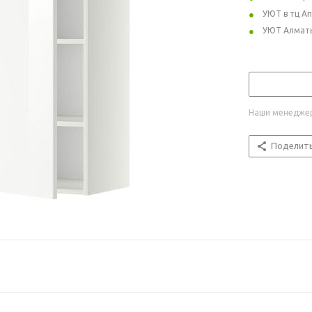
УЮТ в тц А
УЮТ Алмат
Наши менеджер
Поделит