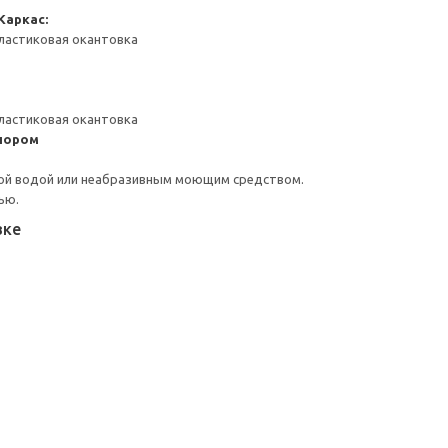
Каркас:
ластиковая окантовка
ластиковая окантовка
пором
ой водой или неабразивным моющим средством.
ью.
вке