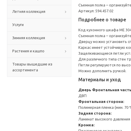
Съемная полка – организуйт
Артикул: 594.457.02
Летняя коллекция
Подробнее о товаре
Услуги
Код кухонного шкафа ME 30
Съемная полка – организуйт
Зимняя коллекция
Дверцу можно установить сп
Каркас имеет устойчивую ко
Растения и кашпо
Защелкивающиеся петли уста
Для различного типа стен т
Товары вышедшие из
Петли регулируются по высот
ассортимента
Можно дополнить ручкой.
Материалы и уход
Дверь
Фронтальная часть
ДВП
Фронтальная сторона:
Полимерная пленка (мин. 70
Задняя сторона:
Ламинат высокого давления 
Кромка:
Пластиковая окантовка