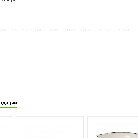
6000, s49447259, s19446138, s49445024, s59445702, s99446097, s39446745, s89446743
ндации