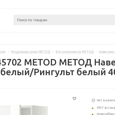
ухни
-
Модульные кухни МЕТОД
-
Все компоненты МЕТОД
-
Навесные
445702 METOD МЕТОД Наве
 белый/Рингульт белый 4
Нет в налич
УЮТ Астан
Новосибирс