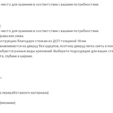
е место для хранения в соответствии с вашими потребностями.
4
е место для хранения в соответствии с вашими потребностями.
рава или слева.
нструкцию благодаря стенкам из ДСП толщиной 18 мм.
навливаются на дверцу без шурупов, поэтому дверцу легко снять и по
ребуются разные виды креплений. Выберите подходящие для ваших стен 
е, глубине и ширине.
:
 % переработанного материала)
(меламин)