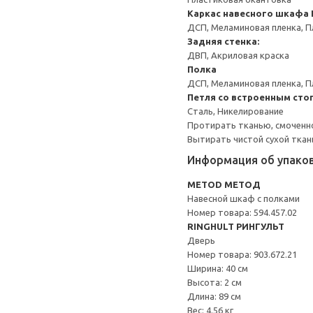
Каркас навесного шкафа
ДСП, Меламиновая пленка, П
Задняя стенка:
ДВП, Акриловая краска
Полка
ДСП, Меламиновая пленка, П
Петля со встроенным сто
Сталь, Никелирование
Протирать тканью, смоченн
Вытирать чистой сухой ткан
Информация об упако
METOD МЕТОД
Навесной шкаф с полками
Номер товара: 594.457.02
RINGHULT РИНГУЛЬТ
Дверь
Номер товара: 903.672.21
Ширина: 40 см
Высота: 2 см
Длина: 89 см
Вес: 4.56 кг