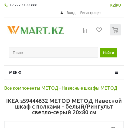
+7 727 31 22 666
KZ
|
RU
Вход
Регистрация
0
Найти
МЕНЮ
Все компоненты МЕТОД
-
Навесные шкафы МЕТОД
IKEA s59444632 METOD МЕТОД Навесной
шкаф с полками - белый/Рингульт
светло-серый 20x80 см