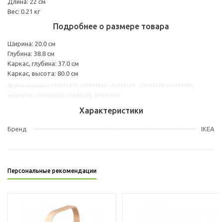
Длина: 22 см
Вес: 0.21 кг
Подробнее о размере товара
Ширина: 20.0 см
Глубина: 38.8 см
Каркас, глубина: 37.0 см
Каркас, высота: 80.0 см
Другие варианты: s19445313, s59444632, s39445524, s29446538, s79446499,
s69445909, s99446035, s59444528, s49445910
Характеристики
Бренд
IKEA
Персональные рекомендации