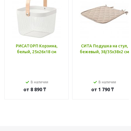
РИСАТОРП Корзина,
СИТА Подушка на стул,
белый, 25x26x18 см
бежевый, 38/35x38x2 см
В наличии
В наличии
от
8 890 ₸
от
1 790 ₸