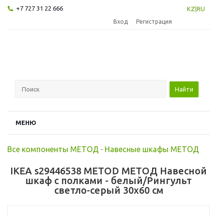
+7 727 31 22 666
KZ
|
RU
Вход
Регистрация
Найти
МЕНЮ
Все компоненты МЕТОД
-
Навесные шкафы МЕТОД
IKEA s29446538 METOD МЕТОД Навесной
шкаф с полками - белый/Рингульт
светло-серый 30x60 см