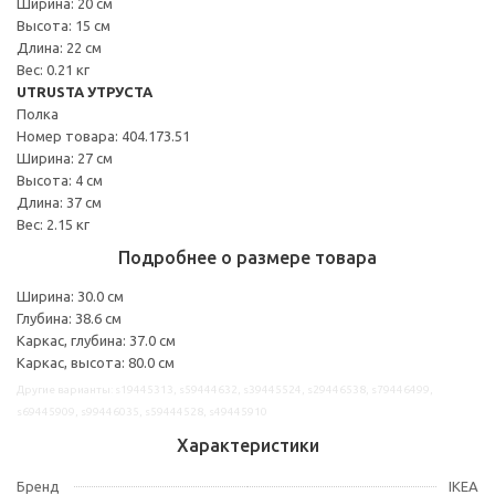
Ширина: 20 см
Высота: 15 см
Длина: 22 см
Вес: 0.21 кг
UTRUSTA УТРУСТА
Полка
Номер товара: 404.173.51
Ширина: 27 см
Высота: 4 см
Длина: 37 см
Вес: 2.15 кг
Подробнее о размере товара
Ширина: 30.0 см
Глубина: 38.6 см
Каркас, глубина: 37.0 см
Каркас, высота: 80.0 см
Другие варианты: s19445313, s59444632, s39445524, s29446538, s79446499,
s69445909, s99446035, s59444528, s49445910
Характеристики
Бренд
IKEA