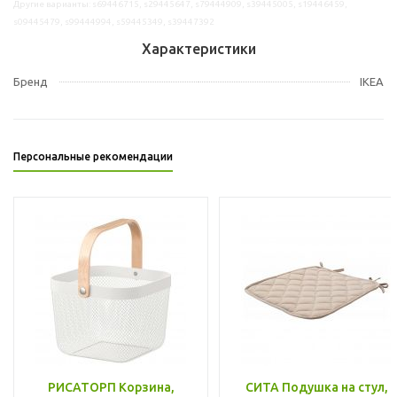
Другие варианты: s69446715, s29445647, s79444909, s39445005, s19446459,
s09445479, s99444994, s59445349, s39447392
Характеристики
Бренд
IKEA
Персональные рекомендации
РИСАТОРП Корзина,
СИТА Подушка на стул,