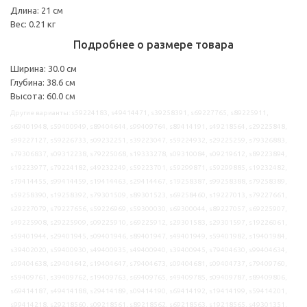
Длина: 21 см
Вес: 0.21 кг
Подробнее о размере товара
Ширина: 30.0 см
Глубина: 38.6 см
Высота: 60.0 см
Другие варианты: s59224183, s49414471, s39258391, s69227765, s89225911,
s69401948, s59400949, s89404644, s99409764, s89414191, s49218564, s29225848,
s99227127, s59226733, s09232251, s39223047, s59224932, s29225259, s79326883,
s79306837, s09312238, s79225068, s19333278, s09310084, s09219612, s89223894,
s19223977, s79224182, s49232249, s59223701, s59299871, s59299885, s19232482,
s79414455, s99414459, s19414463, s29414467, s19258387, s99258388, s79258389,
s59258390, s19258392, s79301509, s89301523, s69258460, s19227013, s79227661,
s29227079, s79227656, s59226969, s59300030, s69300044, s89227057, s69225907,
s49225908, s29225909, s09225910, s69225912, s29301583, s29301597, s19226061,
s59401944, s29401945, s09401946, s89401947, s49401949, s59401982, s19401984,
s39402020, s59400930, s49400935, s49400940, s39400945, s79404630, s99404634,
s09404638, s29404642, s19404647, s79404673, s09404681, s09404737, s79409760,
s59409761, s39409762, s19409763, s69409765, s49409785, s09409787, s89409806,
s69414187, s49414188, s29414189, s09414190, s69414192, s19414199, s59414201,
s99414218, s29218560, s09218561, s89218562, s69218563, s19218565, s49301351,