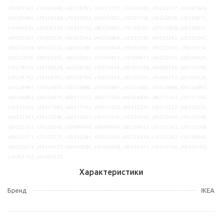
s49301365, s19223449, s59225795, s69223772, s59224282, s39223537, s99287606,
s59287646, s79224568, s79227053, s99227655, s99227764, s59226974, s29226975,
s19300310, s29300324, s19227720, s89226642, s79226765, s29226838, s69226431,
s49226597, s59302029, s69302043, s49226804, s59232239, s99232242, s29232245,
s69232248, s99232256, s69300384, s69300398, s39232481, s79222970, s79223154,
s59223070, s09223195, s89223243, s09300457, s19300471, s99222945, s29224924,
s79224926, s39224928, s99224930, s19224934, s69300548, s99300556, s49225084,
s39224792, s19224793, s99224794, s19225453, s89225261, s99300212, s99300226,
s59224847, s59326879, s39326880, s19326881, s99326882, s59326884, s09326891,
s69326893, s09326914, s09317537, s49317540, s49306834, s89317543, s19317546,
s19317626, s29317683, s49317743, s59312226, s99312229, s39312232, s69312235,
s49312241, s39312289, s69312297, s39312350, s19225066, s99225067, s39225169,
s69225257, s59225069, s59299946, s69299960, s89224935, s39333263, s29333268,
s69333271, s79333275, s59333281, s09333306, s99333316, s19333363, s19310069,
s39310073, s49310077, s69310081, s19306468, s89310141, s19310154, s49310195,
s19301102, s69301072
Характеристики
Бренд
IKEA