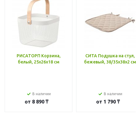
РИСАТОРП Корзина,
СИТА Подушка на стул,
белый, 25x26x18 см
бежевый, 38/35x38x2 см
В наличии
В наличии
от
8 890 ₸
от
1 790 ₸