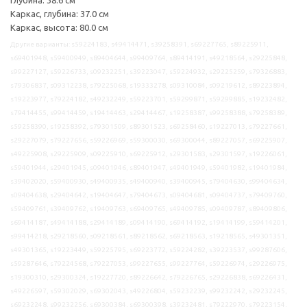
Каркас, глубина: 37.0 см
Каркас, высота: 80.0 см
Другие варианты: s59224183, s49414471, s39258391, s69227765, s89225911,
s69401948, s59400949, s89404644, s99409764, s89414191, s49218564, s29225848,
s99227127, s59226733, s09232251, s39223047, s59224932, s29225259, s79326883,
s79306837, s09312238, s79225068, s19333278, s09310084, s09219612, s89223894,
s19223977, s79224182, s49232249, s59223701, s59299871, s59299885, s19232482,
s79414455, s99414459, s19414463, s29414467, s19258387, s99258388, s79258389,
s59258390, s19258392, s79301509, s89301523, s69258460, s19227013, s79227661,
s29227079, s79227656, s59226969, s59300030, s69300044, s89227057, s69225907,
s49225908, s29225909, s09225910, s69225912, s29301583, s29301597, s19226061,
s59401944, s29401945, s09401946, s89401947, s49401949, s59401982, s19401984,
s39402020, s59400930, s49400935, s49400940, s39400945, s79404630, s99404634,
s09404638, s29404642, s19404647, s79404673, s09404681, s09404737, s79409760,
s59409761, s39409762, s19409763, s69409765, s49409785, s09409787, s89409806,
s69414187, s49414188, s29414189, s09414190, s69414192, s19414199, s59414201,
s99414218, s29218560, s09218561, s89218562, s69218563, s19218565, s49301351,
s49301365, s19223449, s59225795, s69223772, s59224282, s39223537, s99287606,
s59287646, s79224568, s79227053, s99227655, s99227764, s59226974, s29226975,
s19300310, s29300324, s19227720, s89226642, s79226765, s29226838, s69226431,
s49226597, s59302029, s69302043, s49226804, s59232239, s99232242, s29232245,
s69232248, s99232256, s69300384, s69300398, s39232481, s79222970, s79223154,