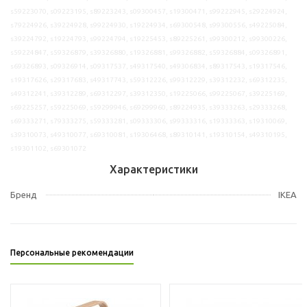
s59223070, s09223195, s89223243, s09300457, s19300471, s99222945, s29224924,
s79224926, s39224928, s99224930, s19224934, s69300548, s99300556, s49225084,
s39224792, s19224793, s99224794, s19225453, s89225261, s99300212, s99300226,
s59224847, s59326879, s39326880, s19326881, s99326882, s59326884, s09326891,
s69326893, s09326914, s09317537, s49317540, s49306834, s89317543, s19317546,
s19317626, s29317683, s49317743, s59312226, s99312229, s39312232, s69312235,
s49312241, s39312289, s69312297, s39312350, s19225066, s99225067, s39225169,
s69225257, s59225069, s59299946, s69299960, s89224935, s39333263, s29333268,
s69333271, s79333275, s59333281, s09333306, s99333316, s19333363, s19310069,
s39310073, s49310077, s69310081, s19306468, s89310141, s19310154, s49310195,
s19301102, s69301072
Характеристики
Бренд
IKEA
Персональные рекомендации