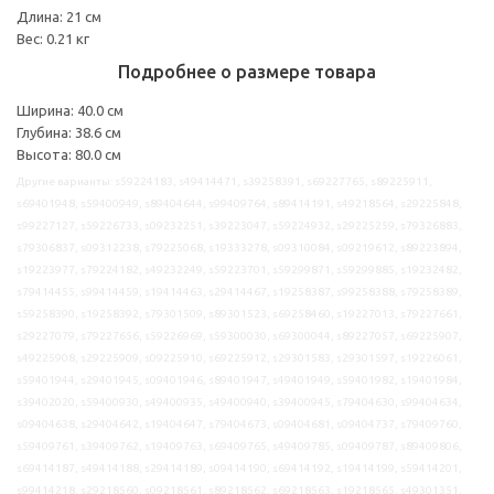
Длина: 21 см
Вес: 0.21 кг
Подробнее о размере товара
Ширина: 40.0 см
Глубина: 38.6 см
Высота: 80.0 см
Другие варианты: s59224183, s49414471, s39258391, s69227765, s89225911,
s69401948, s59400949, s89404644, s99409764, s89414191, s49218564, s29225848,
s99227127, s59226733, s09232251, s39223047, s59224932, s29225259, s79326883,
s79306837, s09312238, s79225068, s19333278, s09310084, s09219612, s89223894,
s19223977, s79224182, s49232249, s59223701, s59299871, s59299885, s19232482,
s79414455, s99414459, s19414463, s29414467, s19258387, s99258388, s79258389,
s59258390, s19258392, s79301509, s89301523, s69258460, s19227013, s79227661,
s29227079, s79227656, s59226969, s59300030, s69300044, s89227057, s69225907,
s49225908, s29225909, s09225910, s69225912, s29301583, s29301597, s19226061,
s59401944, s29401945, s09401946, s89401947, s49401949, s59401982, s19401984,
s39402020, s59400930, s49400935, s49400940, s39400945, s79404630, s99404634,
s09404638, s29404642, s19404647, s79404673, s09404681, s09404737, s79409760,
s59409761, s39409762, s19409763, s69409765, s49409785, s09409787, s89409806,
s69414187, s49414188, s29414189, s09414190, s69414192, s19414199, s59414201,
s99414218, s29218560, s09218561, s89218562, s69218563, s19218565, s49301351,