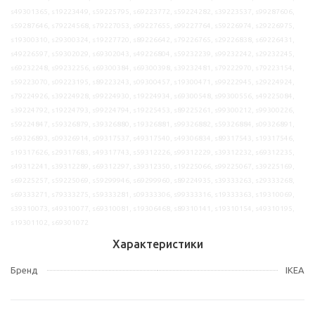
s49301365, s19223449, s59225795, s69223772, s59224282, s39223537, s99287606,
s59287646, s79224568, s79227053, s99227655, s99227764, s59226974, s29226975,
s19300310, s29300324, s19227720, s89226642, s79226765, s29226838, s69226431,
s49226597, s59302029, s69302043, s49226804, s59232239, s99232242, s29232245,
s69232248, s99232256, s69300384, s69300398, s39232481, s79222970, s79223154,
s59223070, s09223195, s89223243, s09300457, s19300471, s99222945, s29224924,
s79224926, s39224928, s99224930, s19224934, s69300548, s99300556, s49225084,
s39224792, s19224793, s99224794, s19225453, s89225261, s99300212, s99300226,
s59224847, s59326879, s39326880, s19326881, s99326882, s59326884, s09326891,
s69326893, s09326914, s09317537, s49317540, s49306834, s89317543, s19317546,
s19317626, s29317683, s49317743, s59312226, s99312229, s39312232, s69312235,
s49312241, s39312289, s69312297, s39312350, s19225066, s99225067, s39225169,
s69225257, s59225069, s59299946, s69299960, s89224935, s39333263, s29333268,
s69333271, s79333275, s59333281, s09333306, s99333316, s19333363, s19310069,
s39310073, s49310077, s69310081, s19306468, s89310141, s19310154, s49310195,
s19301102, s69301072
Характеристики
Бренд
IKEA