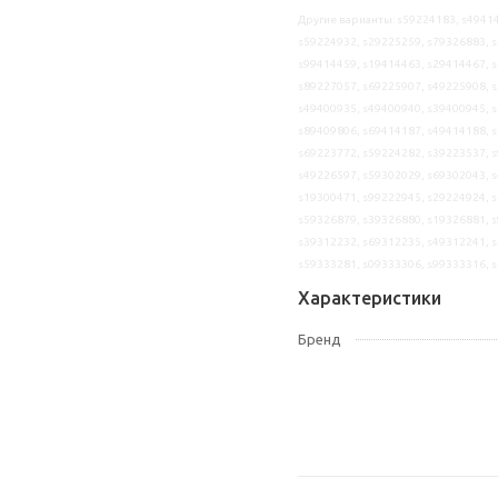
Другие варианты: s59224183, s49414
s59224932, s29225259, s79326883, s
s99414459, s19414463, s29414467, s
s89227057, s69225907, s49225908, s
s49400935, s49400940, s39400945, s
s89409806, s69414187, s49414188, s
s69223772, s59224282, s39223537, s
s49226597, s59302029, s69302043, s
s19300471, s99222945, s29224924, s
s59326879, s39326880, s19326881, s
s39312232, s69312235, s49312241, s
s59333281, s09333306, s99333316, 
Характеристики
Бренд