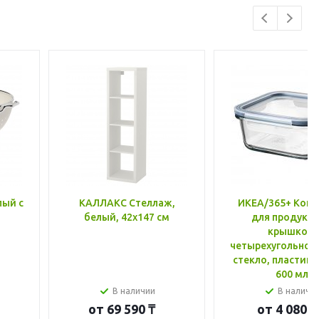
лый с
КАЛЛАКС Стеллаж,
ИКЕА/365+ Конт
белый, 42x147 см
для продукто
крышкой,
четырехугольной
стекло, пластик 
600 мл
В наличии
В наличи
от
69 590 ₸
от
4 080 ₸