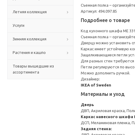
Съемная полка – организуйт
Артикул: 494.097.85
Летняя коллекция
Подробнее о товаре
Услуги
Код кухонного шкафа ME 33
Съемная полка – организуйт
Зимняя коллекция
Дверцу можно установить сп
Каркас имеет устойчивую ко
Растения и кашпо
Защелкивающиеся петли уста
Для разных стен требуются 
Товары вышедшие из
Петли регулируются по высот
ассортимента
Можно дополнить ручкой.
Дизайнер:
IKEA of Sweden
Материалы и уход
Дверь
ДВП, Акриловая краска, Пол
Каркас навесного шкафа
ДСП, Меламиновая пленка, П
Задняя стенка:
ДВП, Акриловая краска