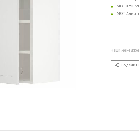
УЮТ в тц А
УЮТ Алмат
Наши менеджер
Поделит