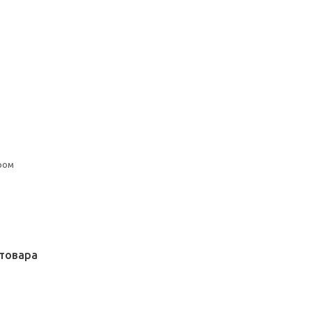
ром
товара