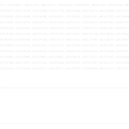
471, s39258391, s69227765, s89225911, s69401948, s59400949, s89404644, s99409764, s8
79306837, s09312238, s79225068, s19333278, s09310084, s09219612, s89223894, s1922397
19258387, s99258388, s79258389, s59258390, s19258392, s79301509, s89301523, s6925846
29225909, s09225910, s69225912, s29301583, s29301597, s19226061, s59401944, s2940194
79404630, s99404634, s09404638, s29404642, s19404647, s79404673, s09404681, s0940473
29414189, s09414190, s69414192, s19414199, s59414201, s99414218, s29218560, s0921856
99287606, s59287646, s79224568, s79227053, s99227655, s99227764, s59226974, s2922697
49226804, s59232239, s99232242, s29232245, s69232248, s99232256, s69300384, s6930039
79224926, s39224928, s99224930, s19224934, s69300548, s99300556, s49225084, s3922479
99326882, s59326884, s09326891, s69326893, s09326914, s09317537, s49317540, s4930683
39312289, s69312297, s39312350, s19225066, s99225067, s39225169, s69225257, s5922506
s19333363, s19310069, s39310073, s49310077, s69310081, s19306468, s89310141, s1931015