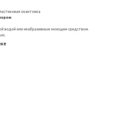
ластиковая окантовка
пором
ой водой или неабразивным моющим средством.
ью.
вке