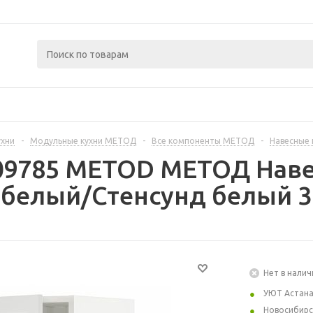
ухни
-
Модульные кухни МЕТОД
-
Все компоненты МЕТОД
-
Навесные
409785 METOD МЕТОД Наве
 белый/Стенсунд белый 3
Нет в налич
УЮТ Астан
Новосибирс