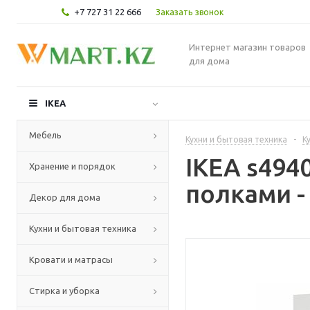
+7 727 31 22 666
Заказать звонок
Интернет магазин товаров
для дома
IKEA
Мебель
Кухни и бытовая техника
-
К
IKEA s49
Хранение и порядок
полками -
Декор для дома
Кухни и бытовая техника
Кровати и матрасы
Стирка и уборка