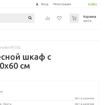
Вход
Регистрация
KZ
|
RU
0
Корзина
пуста
 шкафы МЕТОД
сной шкаф с
0x60 см
ии
а
Нет в наличии
к, Лента
Нет в наличии