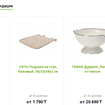
ндации
,
СИТА Подушка на стул,
ГЕМАК Дуршлаг, бе
бежевый, 38/35x38x2 см
оттенком
В наличии
В наличии
от
1 790 ₸
от
20 690 ₸