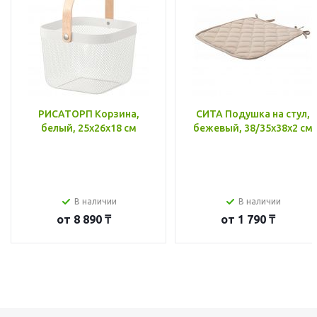
РИСАТОРП Корзина,
СИТА Подушка на стул,
белый, 25x26x18 см
бежевый, 38/35x38x2 см
В наличии
В наличии
от
8 890 ₸
от
1 790 ₸