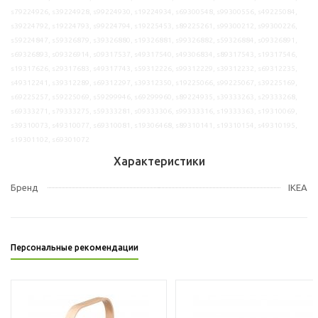
s79224926, s39224928, s99224930, s19224934, s69300548, s99300556, s49225084,
s39224792, s19224793, s99224794, s19225453, s89225261, s99300212, s99300226,
s59224847, s59326879, s39326880, s19326881, s99326882, s59326884, s09326891,
s69326893, s09326914, s09317537, s49317540, s49306834, s89317543, s19317546,
s19317626, s29317683, s49317743, s59312226, s99312229, s39312232, s69312235,
s49312241, s39312289, s69312297, s39312350, s19225066, s99225067, s39225169,
s69225257, s59225069, s59299946, s69299960, s89224935, s39333263, s29333268,
s69333271, s79333275, s59333281, s09333306, s99333316, s19333363, s19310069,
s39310073, s49310077, s69310081, s19306468, s89310141, s19310154, s49310195,
s19301102, s69301072
Характеристики
Бренд
IKEA
Персональные рекомендации