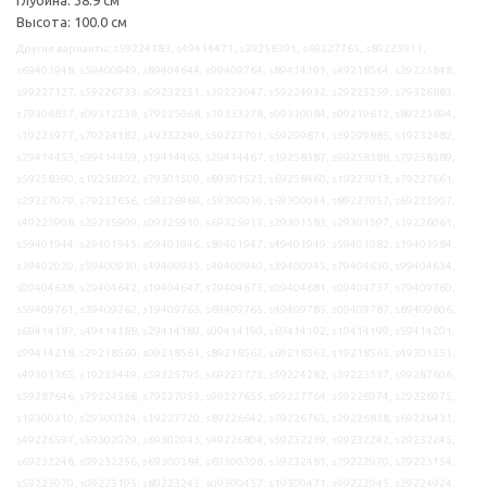
Высота: 100.0 см
Другие варианты: s59224183, s49414471, s39258391, s69227765, s89225911,
s69401948, s59400949, s89404644, s99409764, s89414191, s49218564, s29225848,
s99227127, s59226733, s09232251, s39223047, s59224932, s29225259, s79326883,
s79306837, s09312238, s79225068, s19333278, s09310084, s09219612, s89223894,
s19223977, s79224182, s49232249, s59223701, s59299871, s59299885, s19232482,
s79414455, s99414459, s19414463, s29414467, s19258387, s99258388, s79258389,
s59258390, s19258392, s79301509, s89301523, s69258460, s19227013, s79227661,
s29227079, s79227656, s59226969, s59300030, s69300044, s89227057, s69225907,
s49225908, s29225909, s09225910, s69225912, s29301583, s29301597, s19226061,
s59401944, s29401945, s09401946, s89401947, s49401949, s59401982, s19401984,
s39402020, s59400930, s49400935, s49400940, s39400945, s79404630, s99404634,
s09404638, s29404642, s19404647, s79404673, s09404681, s09404737, s79409760,
s59409761, s39409762, s19409763, s69409765, s49409785, s09409787, s89409806,
s69414187, s49414188, s29414189, s09414190, s69414192, s19414199, s59414201,
s99414218, s29218560, s09218561, s89218562, s69218563, s19218565, s49301351,
s49301365, s19223449, s59225795, s69223772, s59224282, s39223537, s99287606,
s59287646, s79224568, s79227053, s99227655, s99227764, s59226974, s29226975,
s19300310, s29300324, s19227720, s89226642, s79226765, s29226838, s69226431,
s49226597, s59302029, s69302043, s49226804, s59232239, s99232242, s29232245,
s69232248, s99232256, s69300384, s69300398, s39232481, s79222970, s79223154,
s59223070, s09223195, s89223243, s09300457, s19300471, s99222945, s29224924,