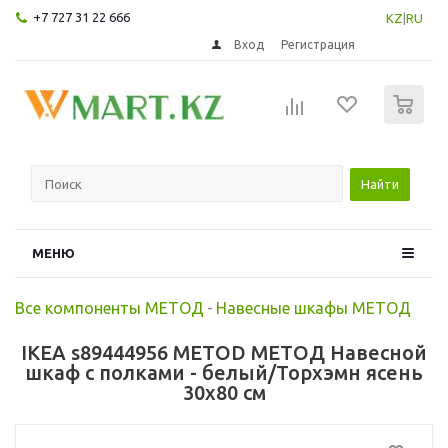
+7 727 31 22 666
KZ
|
RU
Вход
Регистрация
0
Найти
МЕНЮ
Все компоненты МЕТОД
-
Навесные шкафы МЕТОД
IKEA s89444956 METOD МЕТОД Навесной
шкаф с полками - белый/Торхэмн ясень
30x80 см