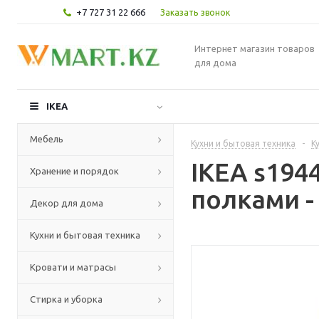
+7 727 31 22 666
Заказать звонок
Интернет магазин товаров
для дома
IKEA
Мебель
Кухни и бытовая техника
-
К
IKEA s19
Хранение и порядок
полками -
Декор для дома
Кухни и бытовая техника
Кровати и матрасы
Стирка и уборка