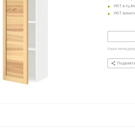
УЮТ в тц А
УЮТ Алмат
Наши менеджер
Поделит