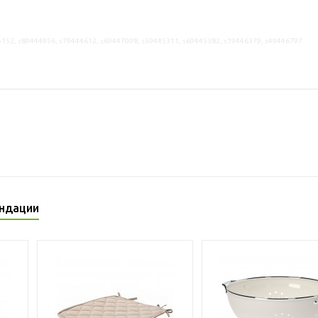
5152, s89444956, s79444612, s69447098, s59445311, s69445382, s19446379, s49446797
ндации