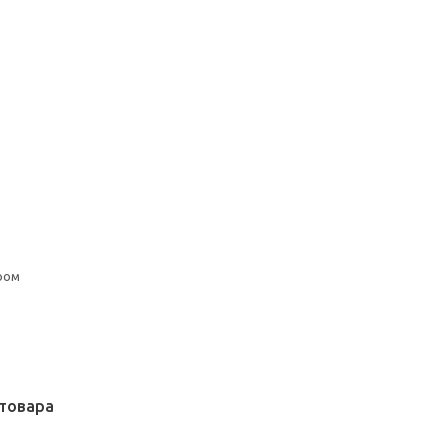
ром
товара