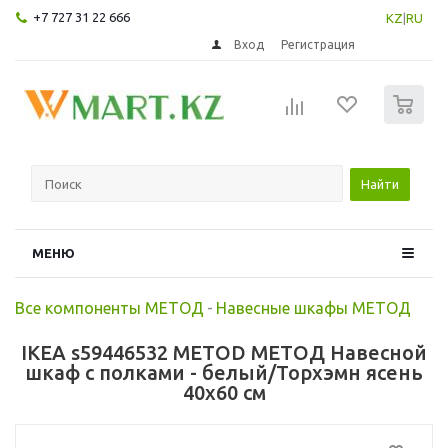
+7 727 31 22 666
KZ
|
RU
Вход
Регистрация
0
Найти
МЕНЮ
Все компоненты МЕТОД
-
Навесные шкафы МЕТОД
IKEA s59446532 METOD МЕТОД Навесной
шкаф с полками - белый/Торхэмн ясень
40x60 см