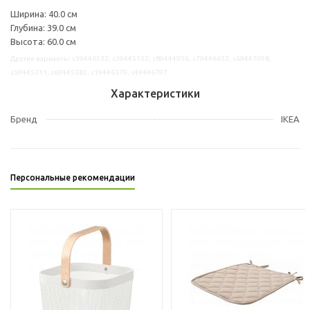
Ширина: 40.0 см
Глубина: 39.0 см
Высота: 60.0 см
Другие варианты: s59446532, s39445152, s89444956, s79444612, s69447098,
s59445311, s69445382, s19446379, s49446797
Характеристики
Бренд
IKEA
Персональные рекомендации