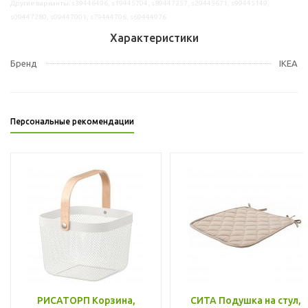
Другие варианты: s39446496, s19445704, s89447257, s29445671, s99445149,
s09447280, s09447001, s79444706, s69444976
Характеристики
Бренд
IKEA
Персональные рекомендации
РИСАТОРП Корзина,
СИТА Подушка на стул,