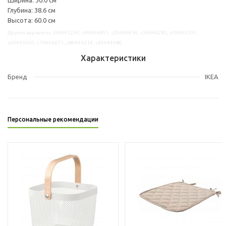
Глубина: 38.6 см
Высота: 60.0 см
Другие варианты: s99445234, s99446851, s29446430, s59446283, s09445200,
s09445950, s19446671, s89446234, s49444680
Характеристики
Бренд
IKEA
Персональные рекомендации