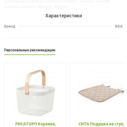
Другие варианты: s79445353, s59446377, s19446812, s49446764, s29444898,
s09446412, s79446531, s89446465, s89446494
Характеристики
Бренд
IKEA
Персональные рекомендации
РИСАТОРП Корзина,
СИТА Подушка на стул,