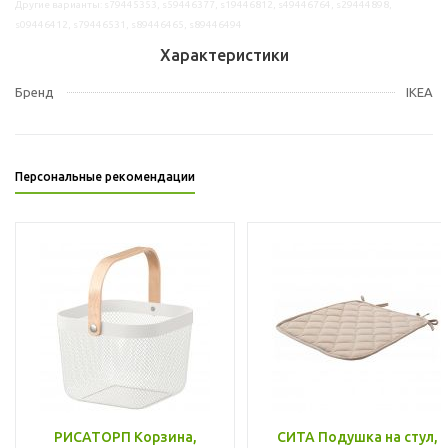
Другие варианты: s79445353, s59446377, s19446812, s49446764, s29444898,
s09446412, s79446531, s89446465, s89446494
Характеристики
Бренд
IKEA
Персональные рекомендации
РИСАТОРП Корзина,
СИТА Подушка на стул,