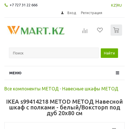
+7 727 31 22 666
KZ
|
RU
Вход
Регистрация
0
Найти
МЕНЮ
Все компоненты МЕТОД
-
Навесные шкафы МЕТОД
IKEA s99414218 METOD МЕТОД Навесной
шкаф с полками - белый/Воксторп под
дуб 20x80 см