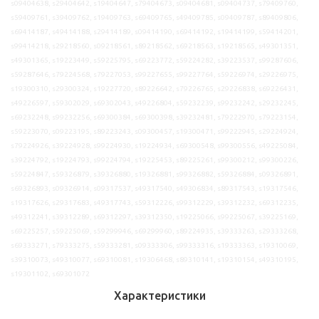
s09404638, s29404642, s19404647, s79404673, s09404681, s09404737, s79409760,
s59409761, s39409762, s19409763, s69409765, s49409785, s09409787, s89409806,
s69414187, s49414188, s29414189, s09414190, s69414192, s19414199, s59414201,
s99414218, s29218560, s09218561, s89218562, s69218563, s19218565, s49301351,
s49301365, s19223449, s59225795, s69223772, s59224282, s39223537, s99287606,
s59287646, s79224568, s79227053, s99227655, s99227764, s59226974, s29226975,
s19300310, s29300324, s19227720, s89226642, s79226765, s29226838, s69226431,
s49226597, s59302029, s69302043, s49226804, s59232239, s99232242, s29232245,
s69232248, s99232256, s69300384, s69300398, s39232481, s79222970, s79223154,
s59223070, s09223195, s89223243, s09300457, s19300471, s99222945, s29224924,
s79224926, s39224928, s99224930, s19224934, s69300548, s99300556, s49225084,
s39224792, s19224793, s99224794, s19225453, s89225261, s99300212, s99300226,
s59224847, s59326879, s39326880, s19326881, s99326882, s59326884, s09326891,
s69326893, s09326914, s09317537, s49317540, s49306834, s89317543, s19317546,
s19317626, s29317683, s49317743, s59312226, s99312229, s39312232, s69312235,
s49312241, s39312289, s69312297, s39312350, s19225066, s99225067, s39225169,
s69225257, s59225069, s59299946, s69299960, s89224935, s39333263, s29333268,
s69333271, s79333275, s59333281, s09333306, s99333316, s19333363, s19310069,
s39310073, s49310077, s69310081, s19306468, s89310141, s19310154, s49310195,
s19301102, s69301072
Характеристики