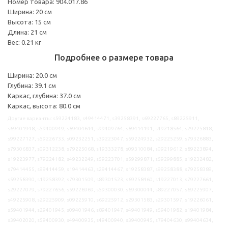
Номер товара: 904.017.86
Ширина: 20 см
Высота: 15 см
Длина: 21 см
Вес: 0.21 кг
Подробнее о размере товара
Ширина: 20.0 см
Глубина: 39.1 см
Каркас, глубина: 37.0 см
Каркас, высота: 80.0 см
Другие варианты: s59224183, s49414471, s39258391, s69227765, s89225911,
s69401948, s59400949, s89404644, s99409764, s89414191, s49218564, s29225848,
s99227127, s59226733, s09232251, s39223047, s59224932, s29225259, s79326883,
s79306837, s09312238, s79225068, s19333278, s09310084, s09219612, s89223894,
s19223977, s79224182, s49232249, s59223701, s59299871, s59299885, s19232482,
s79414455, s99414459, s19414463, s29414467, s19258387, s99258388, s79258389,
s59258390, s19258392, s79301509, s89301523, s69258460, s19227013, s79227661,
s29227079, s79227656, s59226969, s59300030, s69300044, s89227057, s69225907,
s49225908, s29225909, s09225910, s69225912, s29301583, s29301597, s19226061,
s59401944, s29401945, s09401946, s89401947, s49401949, s59401982, s19401984,
s39402020, s59400930, s49400935, s49400940, s39400945, s79404630, s99404634,