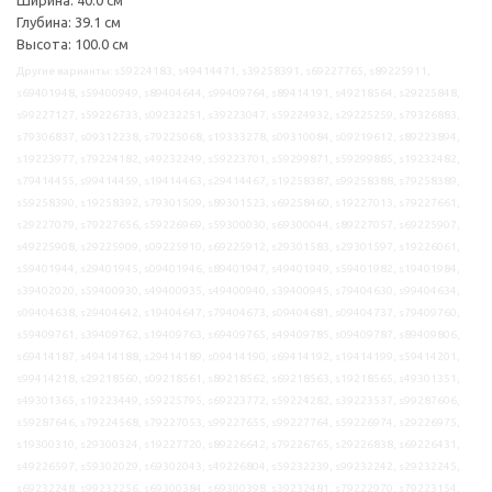
Глубина: 39.1 см
Высота: 100.0 см
Другие варианты: s59224183, s49414471, s39258391, s69227765, s89225911,
s69401948, s59400949, s89404644, s99409764, s89414191, s49218564, s29225848,
s99227127, s59226733, s09232251, s39223047, s59224932, s29225259, s79326883,
s79306837, s09312238, s79225068, s19333278, s09310084, s09219612, s89223894,
s19223977, s79224182, s49232249, s59223701, s59299871, s59299885, s19232482,
s79414455, s99414459, s19414463, s29414467, s19258387, s99258388, s79258389,
s59258390, s19258392, s79301509, s89301523, s69258460, s19227013, s79227661,
s29227079, s79227656, s59226969, s59300030, s69300044, s89227057, s69225907,
s49225908, s29225909, s09225910, s69225912, s29301583, s29301597, s19226061,
s59401944, s29401945, s09401946, s89401947, s49401949, s59401982, s19401984,
s39402020, s59400930, s49400935, s49400940, s39400945, s79404630, s99404634,
s09404638, s29404642, s19404647, s79404673, s09404681, s09404737, s79409760,
s59409761, s39409762, s19409763, s69409765, s49409785, s09409787, s89409806,
s69414187, s49414188, s29414189, s09414190, s69414192, s19414199, s59414201,
s99414218, s29218560, s09218561, s89218562, s69218563, s19218565, s49301351,
s49301365, s19223449, s59225795, s69223772, s59224282, s39223537, s99287606,
s59287646, s79224568, s79227053, s99227655, s99227764, s59226974, s29226975,
s19300310, s29300324, s19227720, s89226642, s79226765, s29226838, s69226431,
s49226597, s59302029, s69302043, s49226804, s59232239, s99232242, s29232245,
s69232248, s99232256, s69300384, s69300398, s39232481, s79222970, s79223154,