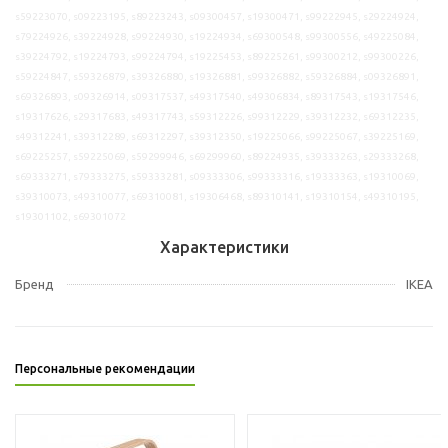
s59223070, s09223195, s89223243, s09300457, s19300471, s99222945, s29224924,
s79224926, s39224928, s99224930, s19224934, s69300548, s99300556, s49225084,
s39224792, s19224793, s99224794, s19225453, s89225261, s99300212, s99300226,
s59224847, s59326879, s39326880, s19326881, s99326882, s59326884, s09326891,
s69326893, s09326914, s09317537, s49317540, s49306834, s89317543, s19317546,
s19317626, s29317683, s49317743, s59312226, s99312229, s39312232, s69312235,
s49312241, s39312289, s69312297, s39312350, s19225066, s99225067, s39225169,
s69225257, s59225069, s59299946, s69299960, s89224935, s39333263, s29333268,
s69333271, s79333275, s59333281, s09333306, s99333316, s19333363, s19310069,
s39310073, s49310077, s69310081, s19306468, s89310141, s19310154, s49310195,
s19301102, s69301072
Характеристики
Бренд
IKEA
Персональные рекомендации