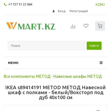
+7 727 31 22 666
KZ
|
RU
Вход
Регистрация
0
Найти
МЕНЮ
Все компоненты МЕТОД
-
Навесные шкафы МЕТОД
IKEA s89414191 METOD МЕТОД Навесной
шкаф с полками - белый/Воксторп под
дуб 40x100 см