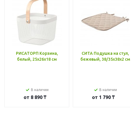
РИСАТОРП Корзина,
СИТА Подушка на стул,
белый, 25x26x18 см
бежевый, 38/35x38x2 см
В наличии
В наличии
от
8 890 ₸
от
1 790 ₸