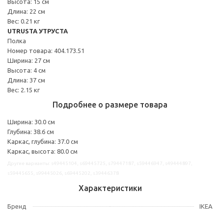
Высота: 15 см
Длина: 22 см
Вес: 0.21 кг
UTRUSTA УТРУСТА
Полка
Номер товара: 404.173.51
Ширина: 27 см
Высота: 4 см
Длина: 37 см
Вес: 2.15 кг
Подробнее о размере товара
Ширина: 30.0 см
Глубина: 38.6 см
Каркас, глубина: 37.0 см
Каркас, высота: 80.0 см
Другие варианты: s49445104, s69445725, s79447187, s59446947, s49444897,
s59445655, s99445026, s69445202, s39446378
Характеристики
Бренд
IKEA