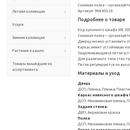
Съемная полка – организуйт
Артикул: 994.450.26
Летняя коллекция
Подробнее о товаре
Услуги
Код кухонного шкафа ME 30
Съемная полка – организуйт
Зимняя коллекция
Дверцу можно установить сп
Каркас имеет устойчивую ко
Растения и кашпо
Защелкивающиеся петли уста
Для различного типа стен т
Товары вышедшие из
Петли регулируются по высот
ассортимента
Материалы и уход
Дверь
ДСП, Пленка, Пленка, Пласт
Каркас навесного шкафа
ДСП, Меламиновая пленка, П
Задняя стенка:
ДВП, Акриловая краска
Полка
ДСП, Меламиновая пленка, П
Петля со встроенным сто