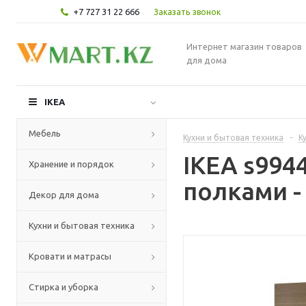
+7 727 31 22 666
Заказать звонок
Интернет магазин товаров
для дома
IKEA
Мебель
Кухни и бытовая техника
-
К
IKEA s99
Хранение и порядок
полками -
Декор для дома
Кухни и бытовая техника
Кровати и матрасы
Стирка и уборка