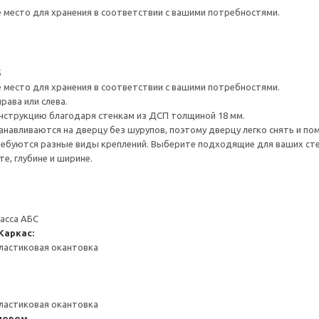
е место для хранения в соответствии с вашими потребностями.
5
е место для хранения в соответствии с вашими потребностями.
рава или слева.
нструкцию благодаря стенкам из ДСП толщиной 18 мм.
навливаются на дверцу без шурупов, поэтому дверцу легко снять и по
ребуются разные виды креплений. Выберите подходящие для ваших стен 
е, глубине и ширине.
масса АБС
Каркас:
ластиковая окантовка
ластиковая окантовка
пором