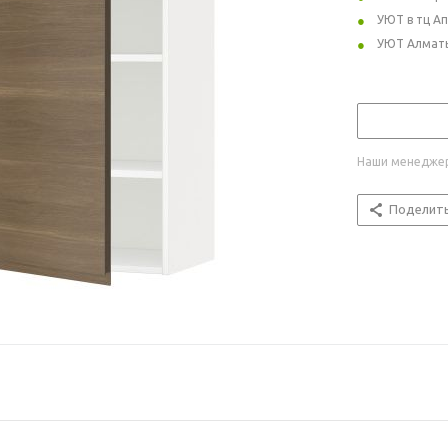
УЮТ в тц А
УЮТ Алмат
Наши менеджер
Поделит