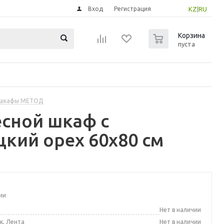
Вход
Регистрация
KZ
|
RU
0
Корзина
пуста
 шкафы МЕТОД
сной шкаф с
цкий орех 60x80 см
ии
а
Нет в наличии
к, Лента
Нет в наличии