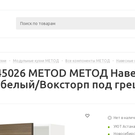
ухни
-
Модульные кухни МЕТОД
-
Все компоненты МЕТОД
-
Навесные
445026 METOD МЕТОД Наве
 белый/Воксторп под гре
Нет в налич
УЮТ Астан
Новосибирс