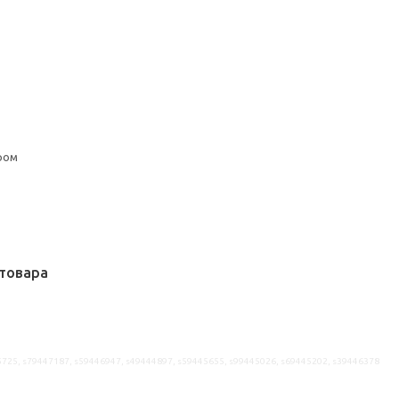
ром
товара
5725, s79447187, s59446947, s49444897, s59445655, s99445026, s69445202, s39446378