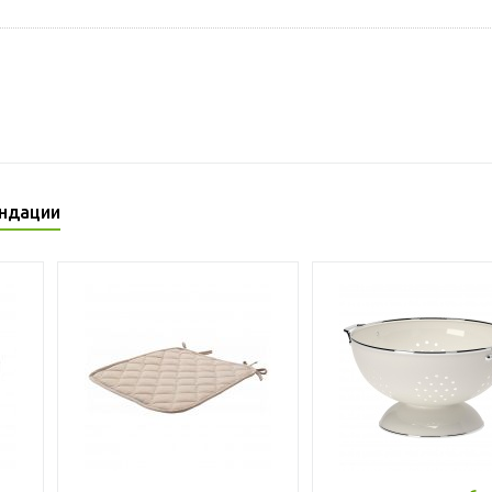
ндации