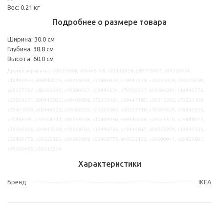
Вес: 0.21 кг
Подробнее о размере товара
Ширина: 30.0 см
Глубина: 38.8 см
Высота: 60.0 см
Другие варианты: s39227658, s09446148, s29446958, s89393607, s09226434,
s19447053, s09446073, s49258404, s39446929, s49447278, s29225928, s39227050,
s29227767, s89393645, s19300027, s09445634, s79300307, s09304281, s19445775,
s59304274, s09445832, s49409808, s79300454, s39447189, s39312265, s79227109,
s39401959, s49446523, s29402025, s09393606, s59227718, s19393620, s79445616,
s79446381, s59304311, s09238328, s19444950, s09446596, s29446519, s09444917,
s39304326, s09447058, s19258405, s19446765, s19445817, s09225929, s49447155,
s09409773, s29223199, s69393608, s59409775, s49223122, s29300041, s69409807,
s79300468, s59312354
Характеристики
Бренд
IKEA