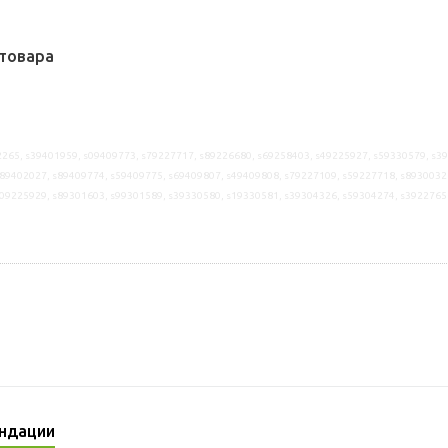
товара
265, s39401959, s09409773, s79227717, s89226680, s69258403, s49225927, s59330579, s3
89402027, s89409774, s59409775, s69409807, s49409808, s79227109, s59227718, s8930032
s09225929, s89301603, s99301589, s39330580, s19330581, s39304326, s59304274, s3922765
ндации