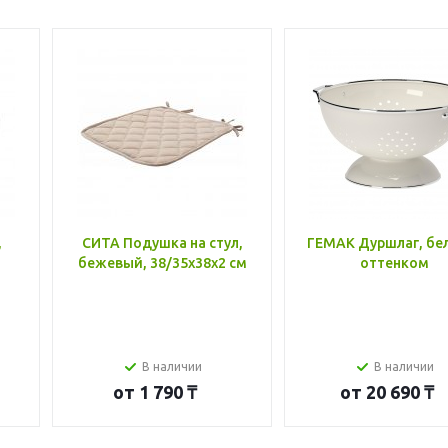
,
СИТА Подушка на стул,
ГЕМАК Дуршлаг, бе
бежевый, 38/35x38x2 см
оттенком
В наличии
В наличии
от
1 790 ₸
от
20 690 ₸