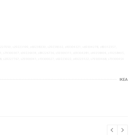
9227050, s29223199, s69238330, s29238332, s49304321, s69304278, s89312357,
1, s79300307, s09226434, s89226736, s59304311, s09304281, s49258404, s19258405,
8, s29227767, s29300041, s19300027, s69223022, s49223122, s79300468, s79300454
IKEA