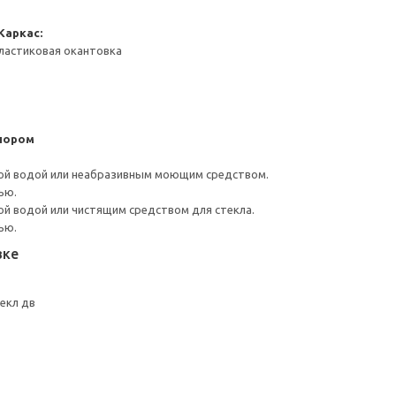
Каркас:
ластиковая окантовка
пором
ой водой или неабразивным моющим средством.
ью.
й водой или чистящим средством для стекла.
ью.
вке
екл дв