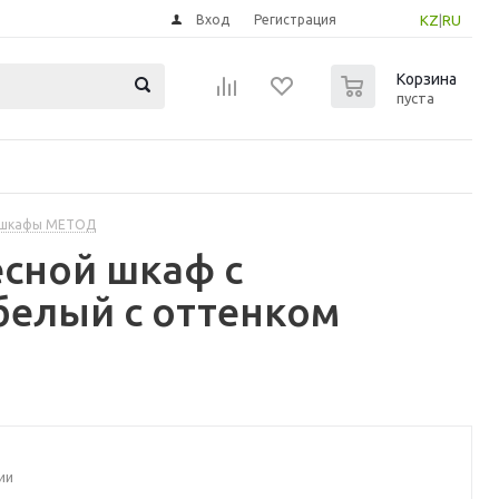
Вход
Регистрация
KZ
|
RU
0
Корзина
пуста
 шкафы МЕТОД
сной шкаф с
белый с оттенком
ии