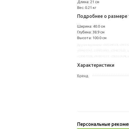
Длина: 21 см
Вес: 0.21 кг
Подробнее о размере 
Ширина: 40.0 см
Глубина: 38.9 см
Высота: 100.0 см
Другие варианты: s09238328, s39312
s99401961, s59401963, s29402025, s
s59301529, s49301515, s29225928, 
Характеристики
Бренд
Персональные рекоме