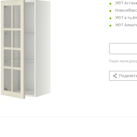
УЮТ Астан
Новосибирс
УЮТ в тц А
УЮТ Алмат
Наши менеджер
Поделит