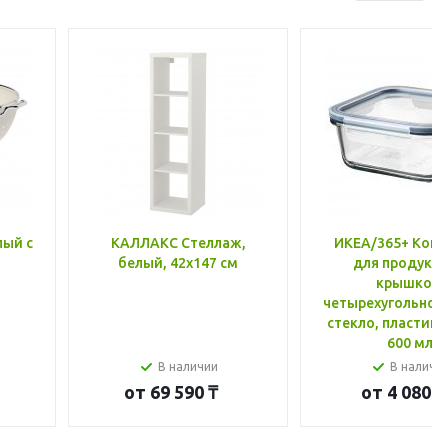
лый с
КАЛЛАКС Стеллаж,
ИКЕА/365+ Конт
белый, 42x147 см
для продукто
крышкой,
четырехугольной
стекло, пластик 
600 мл
В наличии
В наличи
от
69 590 ₸
от
4 080 ₸