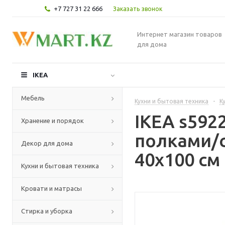
+7 727 31 22 666
Заказать звонок
Интернет магазин товаров
для дома
IKEA
Мебель
Кухни и бытовая техника
-
К
IKEA s59
Хранение и порядок
полками/с
Декор для дома
40x100 см
Кухни и бытовая техника
Кровати и матрасы
Стирка и уборка