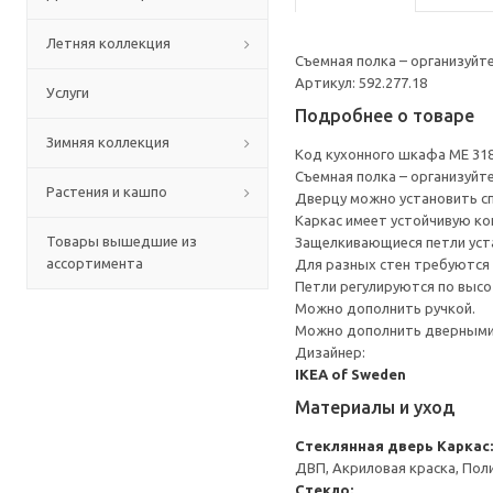
Летняя коллекция
Съемная полка – организуйт
Артикул: 592.277.18
Услуги
Подробнее о товаре
Зимняя коллекция
Код кухонного шкафа ME 31
Съемная полка – организуйт
Растения и кашпо
Дверцу можно установить сп
Каркас имеет устойчивую ко
Товары вышедшие из
Защелкивающиеся петли уста
ассортимента
Для разных стен требуются 
Петли регулируются по высот
Можно дополнить ручкой.
Можно дополнить дверными 
Дизайнер:
IKEA of Sweden
Материалы и уход
Стеклянная дверь
Каркас:
ДВП, Акриловая краска, Пол
Стекло: