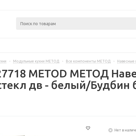
ухни
-
Модульные кухни МЕТОД
-
Все компоненты МЕТОД
-
Навесные
227718 METOD МЕТОД Наве
текл дв - белый/Будбин 
Нет в налич