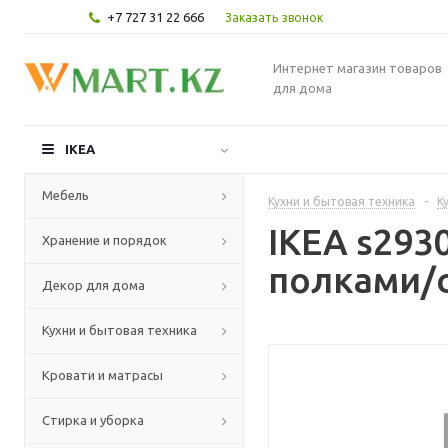
+7 727 31 22 666
Заказать звонок
Интернет магазин товаров
для дома
IKEA
Мебель
Кухни и бытовая техника
-
К
IKEA s29
Хранение и порядок
полками/с
Декор для дома
Кухни и бытовая техника
Кровати и матрасы
Стирка и уборка