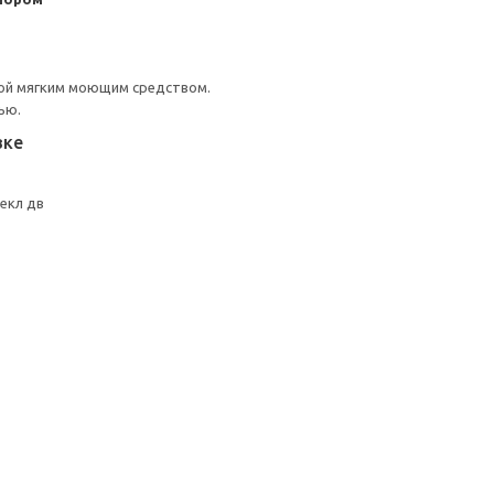
ой мягким моющим средством.
ью.
вке
екл дв