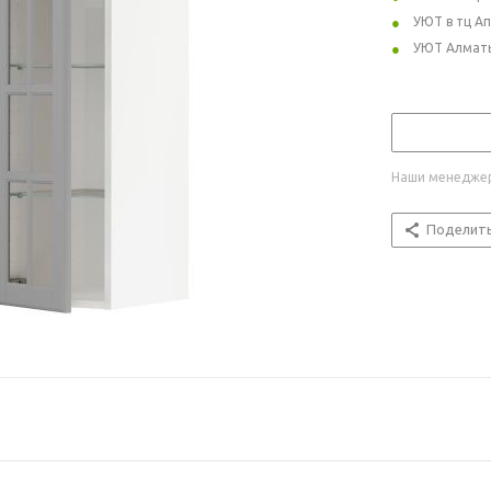
УЮТ в тц А
УЮТ Алмат
Наши менеджер
Поделит