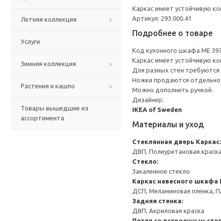
Каркас имеет устойчивую ко
Артикул: 293.000.41
Летняя коллекция
Подробнее о товаре
Услуги
Код кухонного шкафа ME 39
Каркас имеет устойчивую ко
Зимняя коллекция
Для разных стен требуются 
Ножки продаются отдельно
Растения и кашпо
Можно дополнить ручкой.
Дизайнер:
Товары вышедшие из
IKEA of Sweden
ассортимента
Материалы и уход
Стеклянная дверь
Каркас:
ДВП, Полиуретановая краск
Стекло:
Закаленное стекло
Каркас навесного шкафа
ДСП, Меламиновая пленка, П
Задняя стенка:
ДВП, Акриловая краска
Петля со встроенным сто