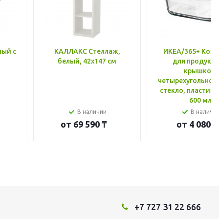
лый с
КАЛЛАКС Стеллаж,
ИКЕА/365+ Конт
белый, 42x147 см
для продукто
крышкой,
четырехугольной
стекло, пластик 
600 мл
В наличии
В наличи
от
69 590 ₸
от
4 080 ₸
+7 727 31 22 666