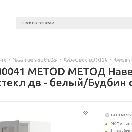
ухни
-
Модульные кухни МЕТОД
-
Все компоненты МЕТОД
-
Навесные
300041 METOD МЕТОД Наве
текл дв - белый/Будбин 
Нет в налич
УЮТ Астан
Новосибирс