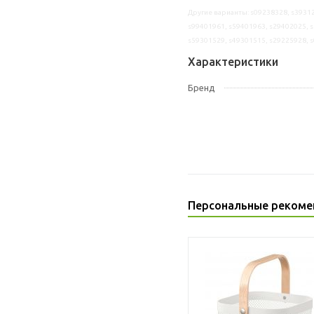
Другие варианты: s09238328, s39312
s99401961, s59401963, s29402025, s
s59301529, s49301515, s29225928, 
Характеристики
Бренд
Персональные рекоме