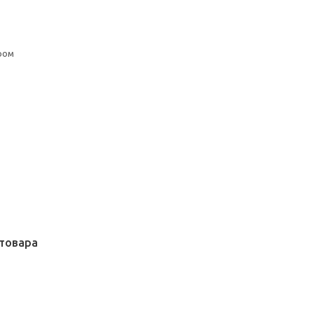
ром
товара