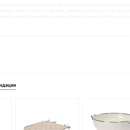
265, s39401959, s09409773, s79227717, s89226680, s69258403, s49225927, s59330579, s3
89402027, s89409774, s59409775, s69409807, s49409808, s79227109, s59227718, s8930032
s09225929, s89301603, s99301589, s39330580, s19330581, s39304326, s59304274, s3922765
ндации