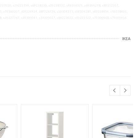
9227050, s29223199, s69238330, s29238332, s49304321, s69304278, s89312357,
1, s79300307, s09226434, s89226736, s59304311, s09304281, s49258404, s19258405,
8, s29227767, s29300041, s19300027, s69223022, s49223122, s79300468, s79300454
IKEA