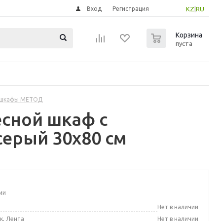
Вход
Регистрация
KZ
|
RU
0
Корзина
пуста
 шкафы МЕТОД
сной шкаф с
серый 30x80 см
ии
а
Нет в наличии
к, Лента
Нет в наличии