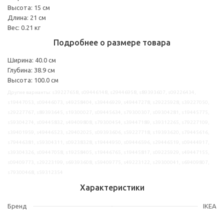
Высота: 15 см
Длина: 21 см
Вес: 0.21 кг
Подробнее о размере товара
Ширина: 40.0 см
Глубина: 38.9 см
Высота: 100.0 см
Другие варианты: s39227658, s09446148, s29446958, s89393607, s09226434,
s19447053, s09446073, s49258404, s39446929, s49447278, s29225928, s39227050,
s29227767, s89393645, s19300027, s09445634, s79300307, s09304281, s19445775,
s59304274, s09445832, s49409808, s79300454, s39447189, s39312265, s79227109,
s39401959, s49446523, s29402025, s09393606, s59227718, s19393620, s79445616,
s79446381, s59304311, s09238328, s19444950, s09446596, s29446519, s09444917,
s39304326, s09447058, s19258405, s19446765, s19445817, s09225929, s49447155,
s09409773, s29223199, s69393608, s59409775, s49223122, s29300041, s69409807,
s79300468, s59312354
Характеристики
Бренд
IKEA