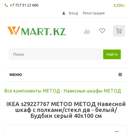
+7 727 31 22 666
KZ
|
RU
Вход
Регистрация
0
Найти
МЕНЮ
Все компоненты МЕТОД
-
Навесные шкафы МЕТОД
IKEA s29227767 METOD МЕТОД Навесной
шкаф с полками/стекл дв - белый/
Будбин серый 40x100 см