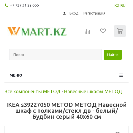
+7 727 31 22 666
KZ
|
RU
Вход
Регистрация
0
Найти
МЕНЮ
Все компоненты МЕТОД
-
Навесные шкафы МЕТОД
IKEA s39227050 METOD МЕТОД Навесной
шкаф с полками/стекл дв - белый/
Будбин серый 40x60 см