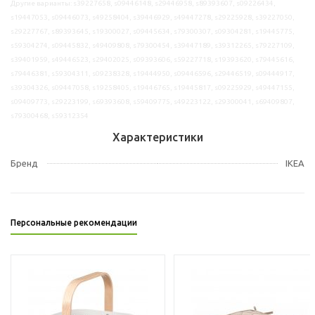
Другие варианты: s39227658, s09446148, s29446958, s89393607, s09226434,
s19447053, s09446073, s49258404, s39446929, s49447278, s29225928, s39227050,
s29227767, s89393645, s19300027, s09445634, s79300307, s09304281, s19445775,
s59304274, s09445832, s49409808, s79300454, s39447189, s39312265, s79227109,
s39401959, s49446523, s29402025, s09393606, s59227718, s19393620, s79445616,
s79446381, s59304311, s09238328, s19444950, s09446596, s29446519, s09444917,
s39304326, s09447058, s19258405, s19446765, s19445817, s09225929, s49447155,
s09409773, s29223199, s69393608, s59409775, s49223122, s29300041, s69409807,
s79300468, s59312354
Характеристики
Бренд
IKEA
Персональные рекомендации