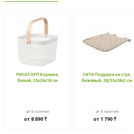
РИСАТОРП Корзина,
СИТА Подушка на стул,
белый, 25x26x18 см
бежевый, 38/35x38x2 см
В наличии
В наличии
от
8 890 ₸
от
1 790 ₸