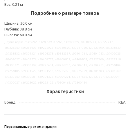
Вес: 0.21 кг
Подробнее о размере товара
Ширина: 30.0 см
Глубина: 38.8 см
Высота: 60.0 см
Другие варианты: s09238328, s39312265, s39401959, s09409773, s79227717,
s89226680, s69258403, s49225927, s59330579, s39227050, s29223199, s69238330,
s29238332, s49304321, s69304278, s89312357, s99401961, s59401963, s29402025,
s89402027, s89409774, s59409775, s69409807, s49409808, s79227109, s59227718,
s89300321, s79300307, s09226434, s89226736, s59304311, s09304281, s49258404,
s19258405, s59301529, s49301515, s29225928, s09225929, s89301603, s99301589,
s39330580, s19330581, s39304326, s59304274, s39227658, s29227767, s29300041,
s19300027, s69223022, s49223122, s79300468, s79300454
Характеристики
Бренд
IKEA
Персональные рекомендации