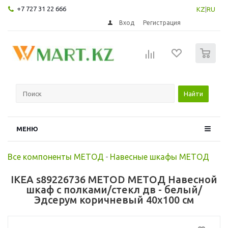
+7 727 31 22 666
KZ
|
RU
Вход
Регистрация
0
Найти
МЕНЮ
Все компоненты МЕТОД
-
Навесные шкафы МЕТОД
IKEA s89226736 METOD МЕТОД Навесной
шкаф с полками/стекл дв - белый/
Эдсерум коричневый 40x100 см