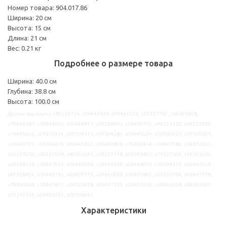
Номер товара: 904.017.86
Ширина: 20 см
Высота: 15 см
Длина: 21 см
Вес: 0.21 кг
Подробнее о размере товара
Ширина: 40.0 см
Глубина: 38.8 см
Высота: 100.0 см
Другие варианты: s89226736, s09446148, s49446523, s29227767, s69393608,
s79446381, s19444950, s09444917, s19258405, s59409775, s49223122, s09225929,
s79445616, s09226434, s59304311, s09304281, s09445634, s19300027, s79300307,
s19445775, s59304274, s09445832, s49409808, s79300454, s39447189, s39312265,
s39227050, s39227658, s89393645, s59227718, s09393606, s79227109, s19393620,
s09238328, s19447053, s09446596, s29446519, s09446073, s39304326, s09447058,
s49258404, s19446765, s09409773, s39446929, s69409807, s29223199, s49447278,
s79300468, s19445817, s29225928, s49447155, s39401959, s29446958, s89393607,
s59312354, s29402025, s29300041
Характеристики