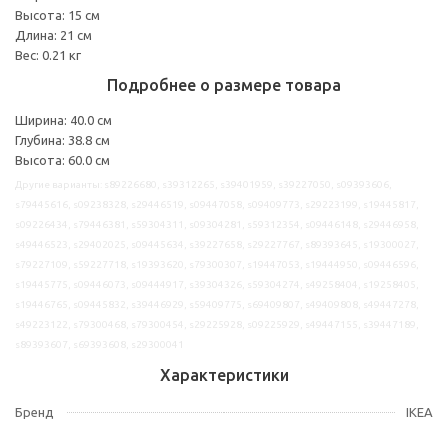
Высота: 15 см
Длина: 21 см
Вес: 0.21 кг
Подробнее о размере товара
Ширина: 40.0 см
Глубина: 38.8 см
Высота: 60.0 см
Другие варианты: s89226680, s39312265, s39401959, s39227050, s09393606,
s79445616, s09238328, s29446519, s09447058, s09409773, s29223199, s19445817,
s09226434, s79446381, s59304311, s09304281, s59312354, s09446148, s29446958,
s49446523, s29402025, s09445634, s39227658, s29227767, s89393645, s19300027,
s79227109, s59227718, s19393620, s79300307, s19447053, s19444950, s09446596,
s19445775, s09446073, s09444917, s39304326, s59304274, s49258404, s19258405,
s19446765, s09445832, s39446929, s59409775, s69409807, s49409808, s49447278,
s49223122, s79300468, s79300454, s29225928, s09225929, s49447155, s39447189,
s89393607, s69393608, s29300041
Характеристики
Бренд
IKEA