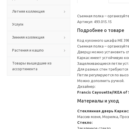
Летняя коллекция
Съемная полка – организуйт
Артикул: 493.015.15
Услуги
Подробнее о товаре
Зимняя коллекция
Код кухонного шкафа ME 39
Съемная полка – организуйт
Растения и кашпо
Дверцу можно установить сп
Каркас имеет устойчивую ко
Товары вышедшие из
Защелкивающиеся петли уста
ассортимента
Для разных стен требуются 
Петли регулируются по высот
Можно дополнить ручкой.
Дизайнер:
Francis Cayouette/IKEA of
Материалы и уход
Стеклянная дверь
Каркас:
Массив ясеня, Морилка, Про
Стекло:
Закаленное стекло