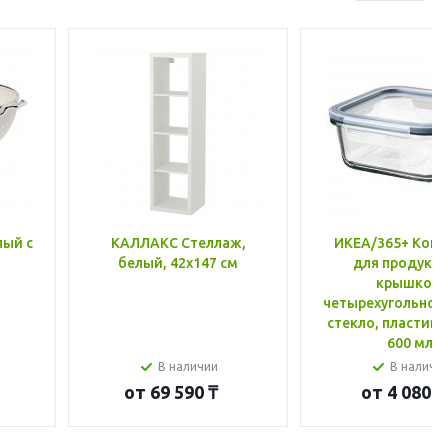
лый с
КАЛЛАКС Стеллаж,
ИКЕА/365+ Конт
белый, 42x147 см
для продукто
крышкой,
четырехугольной
стекло, пластик 
600 мл
В наличии
В наличи
от
69 590 ₸
от
4 080 ₸