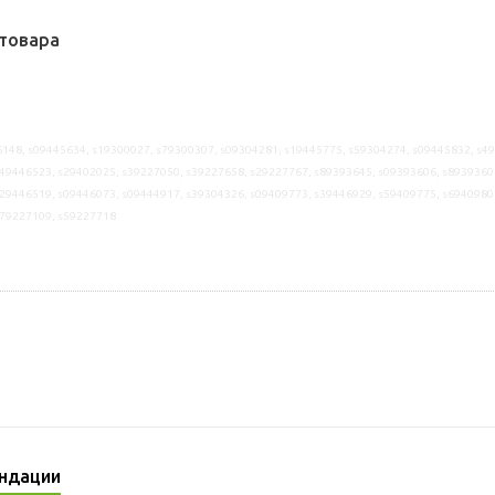
товара
148, s09445634, s19300027, s79300307, s09304281, s19445775, s59304274, s09445832, s4
49446523, s29402025, s39227050, s39227658, s29227767, s89393645, s09393606, s8939360
29446519, s09446073, s09444917, s39304326, s09409773, s39446929, s59409775, s6940980
s79227109, s59227718
ндации