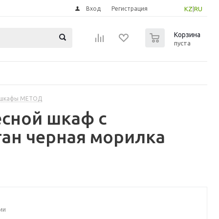
Вход
Регистрация
KZ
|
RU
0
Корзина
пуста
 шкафы МЕТОД
сной шкаф с
тан черная морилка
ии