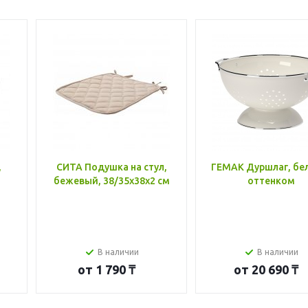
,
СИТА Подушка на стул,
ГЕМАК Дуршлаг, бе
бежевый, 38/35x38x2 см
оттенком
В наличии
В наличии
от
1 790 ₸
от
20 690 ₸