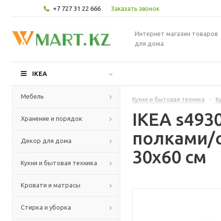
+7 727 31 22 666
Заказать звонок
Интернет магазин товаров
для дома
IKEA
Мебель
Кухни и бытовая техника
-
К
IKEA s49
Хранение и порядок
полками/с
Декор для дома
30x60 см
Кухни и бытовая техника
Кровати и матрасы
Стирка и уборка