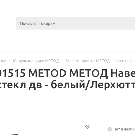
ухни
-
Модульные кухни МЕТОД
-
Все компоненты МЕТОД
-
Навесные
301515 METOD МЕТОД Наве
текл дв - белый/Лерхют
Нет в налич