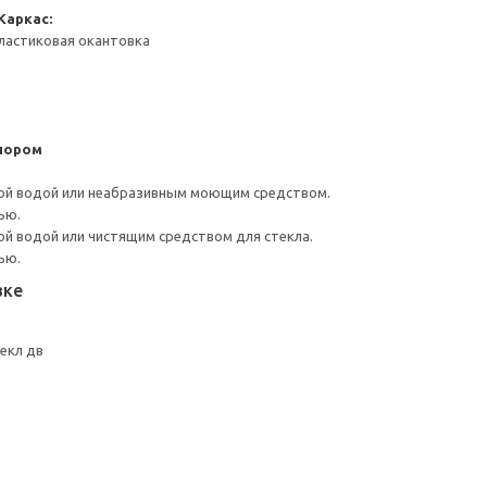
Каркас:
ластиковая окантовка
пором
ой водой или неабразивным моющим средством.
ью.
й водой или чистящим средством для стекла.
ью.
вке
екл дв