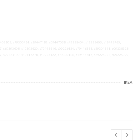
9409808, s79300454, s39447189, s09447058, s49258404, s19258405, s19446765,
7, s69393608, s19393620, s79445616, s09226434, s79446381, s59304311, s09238328,
7, s29223199, s49447278, s49223122, s79300468, s19445817, s29225928, s09225929,
IKEA