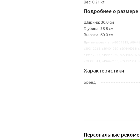
Вес: 0.21 кг
Подробнее о размере 
Ширина: 30.0 см
Глубина: 38.8 см
Высота: 60.0 см
Другие варианты: s49301515, s09446
s39312265, s39401959, s29446958, s
s19447053, s19444950, s09446596, s
s29300041, s49447155, s59312354, 
Характеристики
Бренд
Персональные рекоме