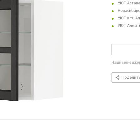
УЮТ Астан
Новосибирс
УЮТ в тц А
УЮТ Алмат
Наши менеджер
Поделит