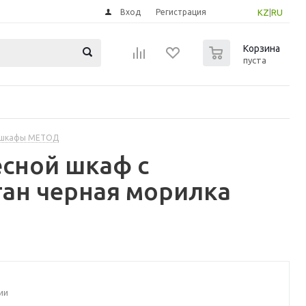
Вход
Регистрация
KZ
|
RU
0
Корзина
пуста
 шкафы МЕТОД
сной шкаф с
тан черная морилка
ии