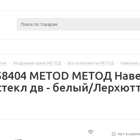
ухни
-
Модульные кухни МЕТОД
-
Все компоненты МЕТОД
-
Навесные
258404 METOD МЕТОД Наве
текл дв - белый/Лерхют
Нет в налич