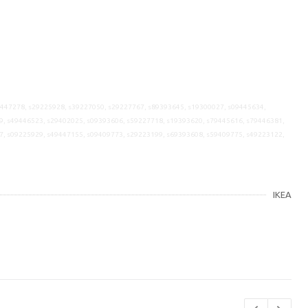
9447278, s29225928, s39227050, s29227767, s89393645, s19300027, s09445634,
9, s49446523, s29402025, s09393606, s59227718, s19393620, s79445616, s79446381,
7, s09225929, s49447155, s09409773, s29223199, s69393608, s59409775, s49223122,
IKEA