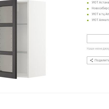
УЮТ Астан
Новосибирс
УЮТ в тц А
УЮТ Алмат
Наши менеджер
Поделит