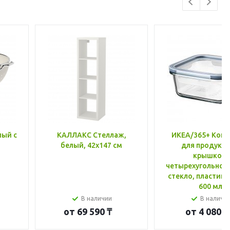
лый с
КАЛЛАКС Стеллаж,
ИКЕА/365+ Конт
белый, 42x147 см
для продукто
крышкой,
четырехугольной
стекло, пластик 
600 мл
В наличии
В наличи
от
69 590 ₸
от
4 080 ₸