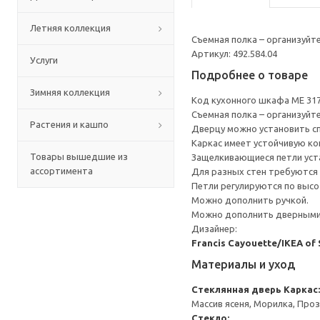
Летняя коллекция
Съемная полка – организуйт
Артикул: 492.584.04
Услуги
Подробнее о товаре
Зимняя коллекция
Код кухонного шкафа ME 31
Съемная полка – организуйт
Растения и кашпо
Дверцу можно установить сп
Каркас имеет устойчивую ко
Товары вышедшие из
Защелкивающиеся петли уста
ассортимента
Для разных стен требуются 
Петли регулируются по высот
Можно дополнить ручкой.
Можно дополнить дверными 
Дизайнер:
Francis Cayouette/IKEA of
Материалы и уход
Стеклянная дверь
Каркас:
Массив ясеня, Морилка, Про
Стекло: