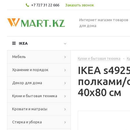
+7 727 31 22 666
Заказать звонок
Интернет магазин товаров
для дома
IKEA
Мебель
Кухни и бытовая техника
-
К
IKEA s49
Хранение и порядок
полками/с
Декор для дома
40x80 см
Кухни и бытовая техника
Кровати и матрасы
Стирка и уборка