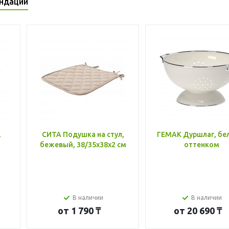
ндации
,
СИТА Подушка на стул,
ГЕМАК Дуршлаг, бе
бежевый, 38/35x38x2 см
оттенком
В наличии
В наличии
от
1 790 ₸
от
20 690 ₸