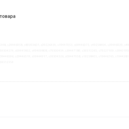
товара
148, s29446958, s89393607, s09226434, s19447053, s09446073, s49258404, s39446929, s4
59304274, s09445832, s49409808, s79300454, s39447189, s39312265, s79227109, s3940195
09446596, s29446519, s09444917, s39304326, s09447058, s19258405, s19446765, s1944581
s59312354