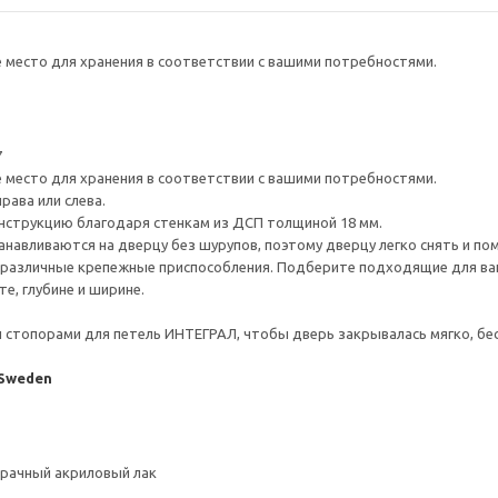
е место для хранения в соответствии с вашими потребностями.
7
е место для хранения в соответствии с вашими потребностями.
рава или слева.
нструкцию благодаря стенкам из ДСП толщиной 18 мм.
навливаются на дверцу без шурупов, поэтому дверцу легко снять и по
различные крепежные приспособления. Подберите подходящие для ваших
е, глубине и ширине.
стопорами для петель ИНТЕГРАЛ, чтобы дверь закрывалась мягко, бес
 Sweden
зрачный акриловый лак