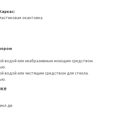
Каркас:
ластиковая окантовка
пором
ой водой или неабразивным моющим средством.
ью.
й водой или чистящим средством для стекла.
ью.
вке
екл дв