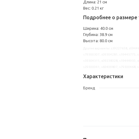
Длина: 21 см
Вес: 0.21 кг
Подробнее о размере 
Ширина: 40.0 см
Глубина: 38.9 см
Высота: 80.0 см
Другие варианты: s39227658, s09446
s79300307, s09304281, s19445775, s
s59304311, s09238328, s19444950, s
s29300041, s69409807, s79300468, 
Характеристики
Бренд