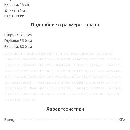
Высота: 15 см
Длина: 21 см
Вес: 0.21 кг
Подробнее о размере товара
Ширина: 40.0 см
Глубина: 39.0 см
Высота: 80.0 см
Другие варианты: s39227658, s09446148, s29446958, s89393607, s09226434,
s19447053, s09446073, s49258404, s39446929, s49447278, s29225928, s39227050,
s29227767, s89393645, s19300027, s09445634, s79300307, s09304281, s19445775,
s59304274, s09445832, s49409808, s79300454, s39447189, s39312265, s79227109,
s39401959, s49446523, s29402025, s09393606, s59227718, s19393620, s79445616,
s79446381, s59304311, s09238328, s19444950, s09446596, s29446519, s09444917,
s39304326, s09447058, s19258405, s19446765, s19445817, s09225929, s49447155,
s09409773, s29223199, s69393608, s59409775, s49223122, s29300041, s69409807,
s79300468, s59312354
Характеристики
Бренд
IKEA