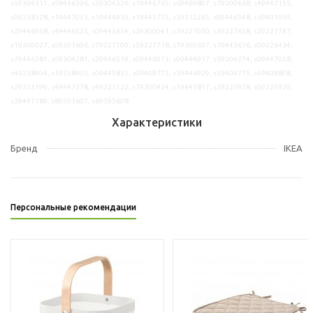
s59304311, s09446596, s39304326, s19446765, s69409807, s79300468, s49447155,
s09238328, s19447053, s19444950, s19445775, s39312265, s09446148, s39401959,
s29446958, s49446523, s09445634, s29300041, s39227050, s39227658, s29227767,
s19300027, s09393606, s79227109, s59227718, s79300307, s79445616, s09226434,
s79446381, s09304281, s29446519, s09446073, s09444917, s59304274, s09447058,
s49258404, s19258405, s09445832, s09409773, s39446929, s59409775, s49409808,
s29223199, s49447278, s49223122, s79300454, s19445817, s29225928, s09225929,
s39447189, s89393607, s69393608
Характеристики
Бренд
IKEA
Персональные рекомендации